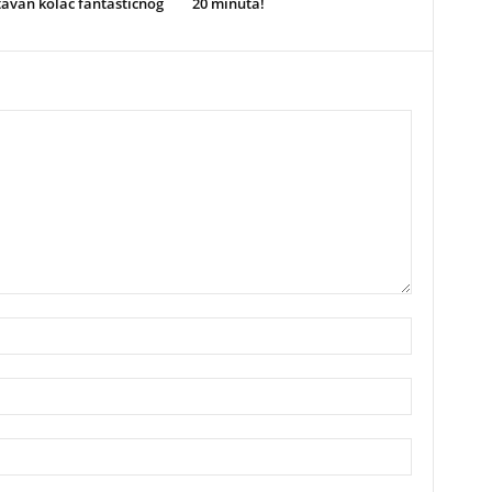
avan kolač fantastičnog
20 minuta!