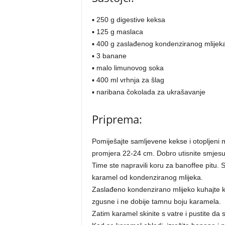
▪ 250 g digestive keksa
▪ 125 g maslaca
▪ 400 g zaslađenog kondenziranog mlijek
▪ 3 banane
▪ malo limunovog soka
▪ 400 ml vrhnja za šlag
▪ naribana čokolada za ukrašavanje
Priprema:
Pomiješajte samljevene kekse i otopljeni 
promjera 22-24 cm. Dobro utisnite smjesu
Time ste napravili koru za banoffee pitu. S
karamel od kondenziranog mlijeka.
Zaslađeno kondenzirano mlijeko kuhajte ku
zgusne i ne dobije tamnu boju karamela.
Zatim karamel skinite s vatre i pustite da 