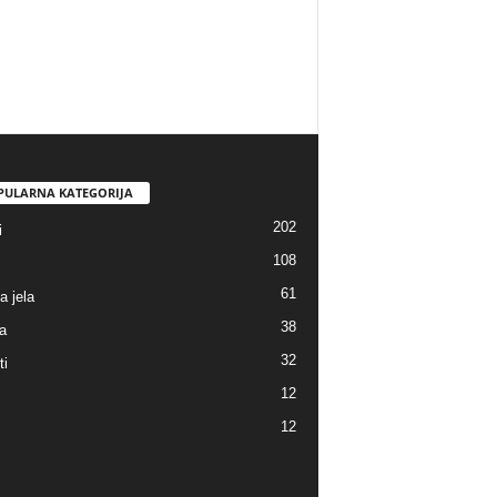
PULARNA KATEGORIJA
202
i
108
61
a jela
38
a
32
ti
12
12