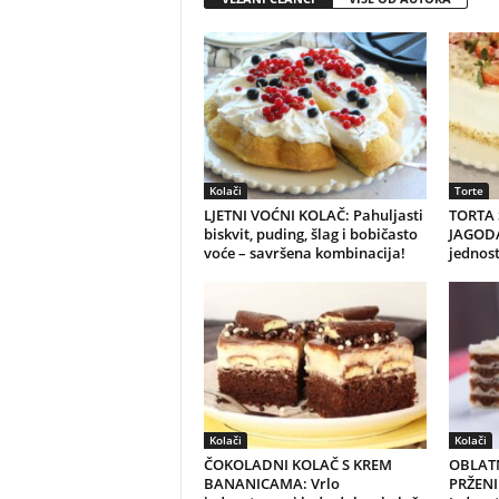
Kolači
Torte
LJETNI VOĆNI KOLAČ: Pahuljasti
TORTA 
biskvit, puding, šlag i bobičasto
JAGODA
voće – savršena kombinacija!
jednost
Kolači
Kolači
ČOKOLADNI KOLAČ S KREM
OBLAT
BANANICAMA: Vrlo
PRŽENI