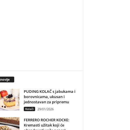
novije
PUDING KOLAČ s jabukama i
borovnicama, ukusan i
jednostavan za pripremu
Kolači
29/01/2026
FERRERO ROCHER KOCKE:
Kremasti užitak koji će