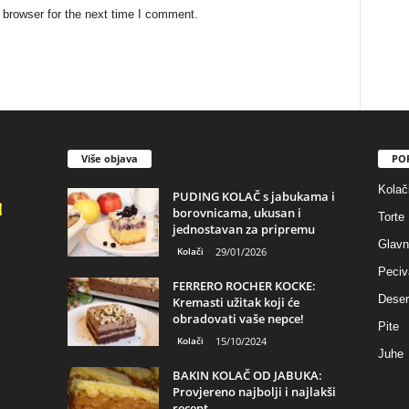
 browser for the next time I comment.
Više objava
PO
Kolač
PUDING KOLAČ s jabukama i
borovnicama, ukusan i
Torte
jednostavan za pripremu
Glavn
Kolači
29/01/2026
Peciv
FERRERO ROCHER KOCKE:
Deser
Kremasti užitak koji će
obradovati vaše nepce!
Pite
Kolači
15/10/2024
Juhe
BAKIN KOLAČ OD JABUKA:
Provjereno najbolji i najlakši
recept