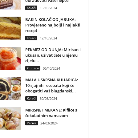
obradovati vaše nepce!
Kolači
15/10/2024
BAKIN KOLAČ OD JABUKA:
Provjereno najbolji i najlakši
recept
Kolači
12/10/2024
PEKMEZ OD DUNJA: Mirisan i
ukusan, uživat ćete u njemu
cijelu...
Zimnica
06/10/2024
MALA USKRSNA KUHARICA:
10 sjajnih recepata koji će
obogatiti vaš blagdanski...
Kolači
30/03/2024
MIRISNE I MEKANE: Kiflice s
čokoladnim namazom
Peciva
24/03/2024