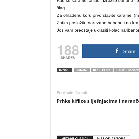
Kad se karamel ohladi, izrežite banane i p
šlag.
Za ohlađenu koru prvo stavite karamel (m
Zatim posložite narezane banane i na kraj
Još vam preostaje ukrasiti kolač nariba
188
Share
SHARES
OZNAKE
BANANE
BEZ PEČENJA
KOLAČ S BANAN
Prethodni članak
Prhke kiflice s lješnjacima i naran
VEZANI ČLANCI
VIŠE OD AUTORA