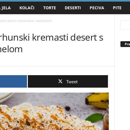
 JELA
KOLAČI
TORTE
DESERTI
PECIVA
PITE
masti desert s bananama i karamelom
hunski kremasti desert s
Pra
melom
Tweet