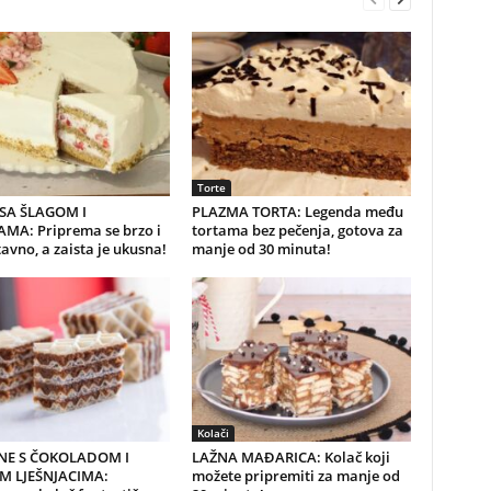
Torte
SA ŠLAGOM I
PLAZMA TORTA: Legenda među
MA: Priprema se brzo i
tortama bez pečenja, gotova za
avno, a zaista je ukusna!
manje od 30 minuta!
Kolači
NE S ČOKOLADOM I
LAŽNA MAĐARICA: Kolač koji
M LJEŠNJACIMA:
možete pripremiti za manje od