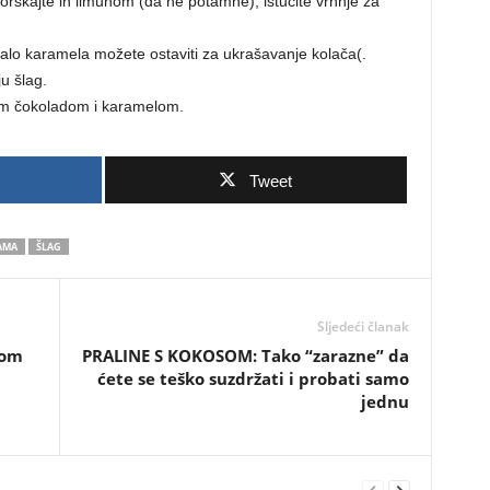
orskajte ih limunom (da ne potamne), istucite vrhnje za
alo karamela možete ostaviti za ukrašavanje kolača(.
u šlag.
nom čokoladom i karamelom.
Tweet
AMA
ŠLAG
Sljedeći članak
čom
PRALINE S KOKOSOM: Tako “zarazne” da
ćete se teško suzdržati i probati samo
jednu