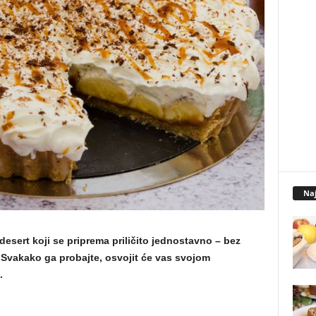
Naj
 desert koji se priprema priličito jednostavno – bez
 Svakako ga probajte, osvojit će vas svojom
.