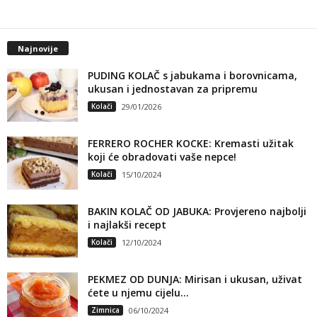
Najnovije
PUDING KOLAČ s jabukama i borovnicama,
ukusan i jednostavan za pripremu
Kolači
29/01/2026
FERRERO ROCHER KOCKE: Kremasti užitak
koji će obradovati vaše nepce!
Kolači
15/10/2024
BAKIN KOLAČ OD JABUKA: Provjereno najbolji
i najlakši recept
Kolači
12/10/2024
PEKMEZ OD DUNJA: Mirisan i ukusan, uživat
ćete u njemu cijelu...
Zimnica
06/10/2024