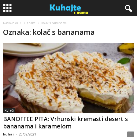
Naslovnica
Oznake
Kolač s bananama
K
Oznaka: kolač s bananama
u
h
a
j
t
e
Kolači
BANOFFEE PITA: Vrhunski kremasti desert s
s
bananama i karamelom
n
kuhar
-
20/02/2021
0