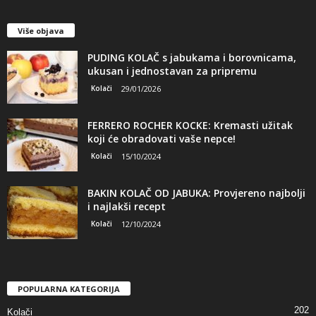
Više objava
PUDING KOLAČ s jabukama i borovnicama,
ukusan i jednostavan za pripremu
Kolači
29/01/2026
FERRERO ROCHER KOCKE: Kremasti užitak
koji će obradovati vaše nepce!
Kolači
15/10/2024
BAKIN KOLAČ OD JABUKA: Provjereno najbolji
i najlakši recept
Kolači
12/10/2024
POPULARNA KATEGORIJA
202
Kolači