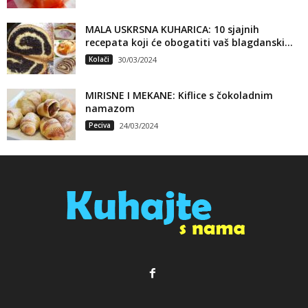
MALA USKRSNA KUHARICA: 10 sjajnih
recepata koji će obogatiti vaš blagdanski...
Kolači
30/03/2024
MIRISNE I MEKANE: Kiflice s čokoladnim
namazom
Peciva
24/03/2024