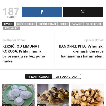
187
SHARES
OZNAKE
BOŽIĆNE KIFLICE
BOŽIĆNI KOLAČI
KIFLICE
NARANČE
PRHKE KIFLICE
SITNI KOLAČI
Prethodni članak
Sljedeći članak
KEKSIĆI OD LIMUNA I
BANOFFEE PITA: Vrhunski
KOKOSA: Prhki i fini, a
kremasti desert s
pripremaju se bez puno
bananama i karamelom
muke
VEZANI ČLANCI
VIŠE OD AUTORA