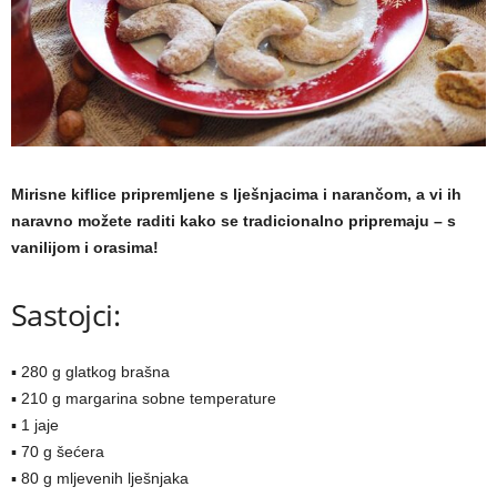
a
m
a
Mirisne kiflice pripremljene s lješnjacima i narančom, a vi ih
naravno možete raditi kako se tradicionalno pripremaju – s
vanilijom i orasima!
Sastojci:
▪ 280 g glatkog brašna
▪ 210 g margarina sobne temperature
▪ 1 jaje
▪ 70 g šećera
▪ 80 g mljevenih lješnjaka