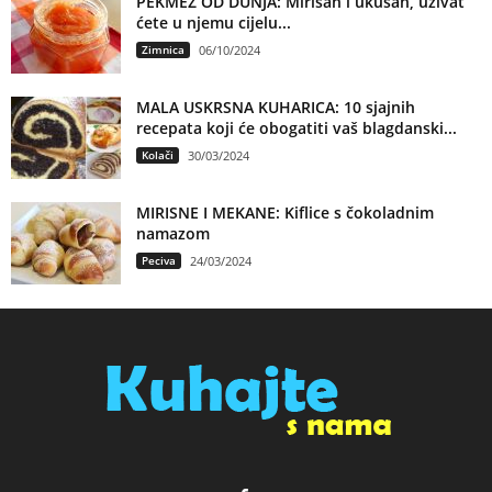
PEKMEZ OD DUNJA: Mirisan i ukusan, uživat
ćete u njemu cijelu...
Zimnica
06/10/2024
MALA USKRSNA KUHARICA: 10 sjajnih
recepata koji će obogatiti vaš blagdanski...
Kolači
30/03/2024
MIRISNE I MEKANE: Kiflice s čokoladnim
namazom
Peciva
24/03/2024