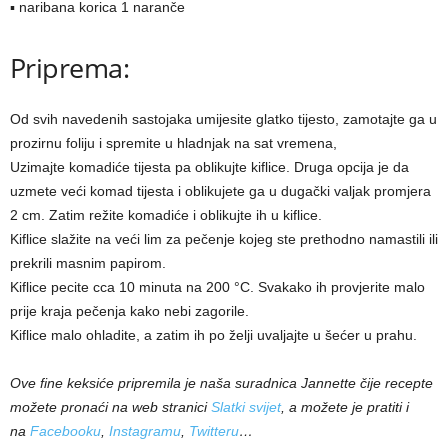
▪ naribana korica 1 naranče
Priprema:
Od svih navedenih sastojaka umijesite glatko tijesto, zamotajte ga u
prozirnu foliju i spremite u hladnjak na sat vremena,
Uzimajte komadiće tijesta pa oblikujte kiflice. Druga opcija je da
uzmete veći komad tijesta i oblikujete ga u dugački valjak promjera
2 cm. Zatim režite komadiće i oblikujte ih u kiflice.
Kiflice slažite na veći lim za pečenje kojeg ste prethodno namastili ili
prekrili masnim papirom.
Kiflice pecite cca 10 minuta na 200 °C. Svakako ih provjerite malo
prije kraja pečenja kako nebi zagorile.
Kiflice malo ohladite, a zatim ih po želji uvaljajte u šećer u prahu.
Ove fine keksiće pripremila je naša suradnica Jannette čije recepte
možete pronaći na web stranici
Slatki svijet
, a možete je pratiti i
na
Facebooku
,
Instagramu
,
Twitteru
…