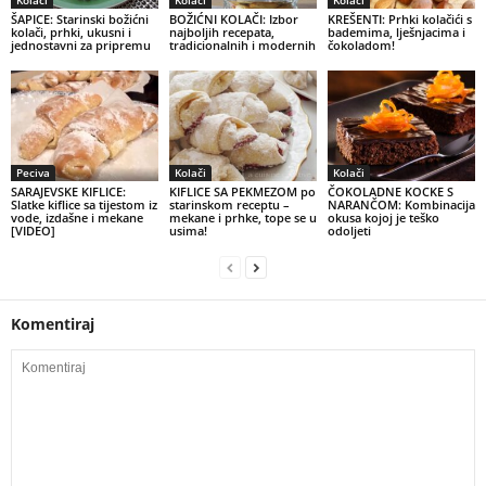
Kolači
Kolači
Kolači
ŠAPICE: Starinski božićni
BOŽIĆNI KOLAČI: Izbor
KREŠENTI: Prhki kolačići s
kolači, prhki, ukusni i
najboljih recepata,
bademima, lješnjacima i
jednostavni za pripremu
tradicionalnih i modernih
čokoladom!
Peciva
Kolači
Kolači
SARAJEVSKE KIFLICE:
KIFLICE SA PEKMEZOM po
ČOKOLADNE KOCKE S
Slatke kiflice sa tijestom iz
starinskom receptu –
NARANČOM: Kombinacija
vode, izdašne i mekane
mekane i prhke, tope se u
okusa kojoj je teško
[VIDEO]
usima!
odoljeti
Komentiraj