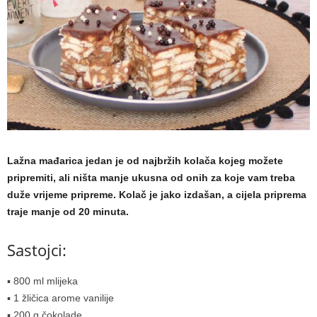
a
m
a
Lažna mađarica jedan je od najbržih kolača kojeg možete
pripremiti, ali ništa manje ukusna od onih za koje vam treba
duže vrijeme pripreme. Kolač je jako izdašan, a cijela priprema
traje manje od 20 minuta.
Sastojci:
▪ 800 ml mlijeka
▪ 1 žličica arome vanilije
▪ 200 g čokolade