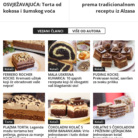
OSVJEŽAVAJUĆA: Torta od
prema tradicionalnom
kokosa i šumskog voća
receptu iz Alzasa
VEZANI ČLANCI
VIŠE OD AUTORA
Kolači
Kolači
Kolači
FERRERO ROCHER
MALA USKRSNA
PUDING KOCKE:
KOCKE: Kremasti užitak
KUHARICA: 10 sjajnih
Prekrasan kolač, savršen
koji će obradovati vaše
recepata koji će obogatiti
za svaku priliku
nepce!
vaš blagdanski stol
Torte
Kolači
Kolači
PLAZMA TORTA: Legenda
ČOKOLADNI KOLAČ S
OBLATNE S ČOKOLADOM
među tortama bez
KREM BANANICAMA: Vrlo
I PRŽENIM LJEŠNJACIMA:
pečenja, gotova za manje
jednostavan i ludo dobar
Jednostavan kolač