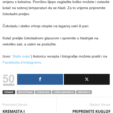
smjesu s keksima. Površinu lijepo zagladite koliko možete i ostavite
kolač na sobnoj temperaturi da se hladi. Za to vrijeme pripremite
čokoladni preljev.
Čokoladu i slatko vrhnje otopite na laganoj vatri ili pari.
Kolač prelijte čokoladnom glazurom i spremite u hladnjak na
nekoliko sati, a zatim se poslužite.
Izvor:
Slatki svijet
| Autoricu recepta i fotografije možete pratiti i na
Facebooku
i
Instagramu
50
SHARES
OZNAKE
BEZ PEČENJA
ČOKOLADA
LAŽNA MAĐARICA
MAĐARICA
Prethodni članak
Sljedeći članak
KREMASTA I
PRIPREMITE KUGLOF