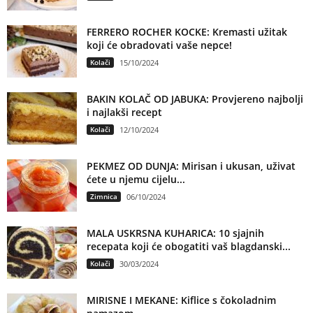
FERRERO ROCHER KOCKE: Kremasti užitak
koji će obradovati vaše nepce!
Kolači
15/10/2024
BAKIN KOLAČ OD JABUKA: Provjereno najbolji
i najlakši recept
Kolači
12/10/2024
PEKMEZ OD DUNJA: Mirisan i ukusan, uživat
ćete u njemu cijelu...
Zimnica
06/10/2024
MALA USKRSNA KUHARICA: 10 sjajnih
recepata koji će obogatiti vaš blagdanski...
Kolači
30/03/2024
MIRISNE I MEKANE: Kiflice s čokoladnim