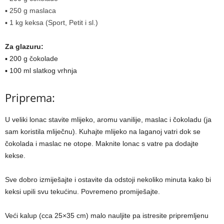
▪ 250 g maslaca
▪ 1 kg keksa (Sport, Petit i sl.)
Za glazuru:
▪ 200 g čokolade
▪ 100 ml slatkog vrhnja
Priprema:
U veliki lonac stavite mlijeko, aromu vanilije, maslac i čokoladu (ja
sam koristila mliječnu). Kuhajte mlijeko na laganoj vatri dok se
čokolada i maslac ne otope. Maknite lonac s vatre pa dodajte
kekse.
Sve dobro izmiješajte i ostavite da odstoji nekoliko minuta kako bi
keksi upili svu tekućinu. Povremeno promiješajte.
Veći kalup (cca 25×35 cm) malo nauljite pa istresite pripremljenu