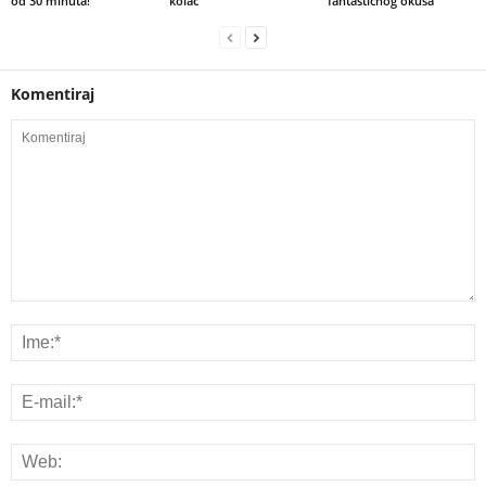
od 30 minuta!
kolač
fantastičnog okusa
Komentiraj