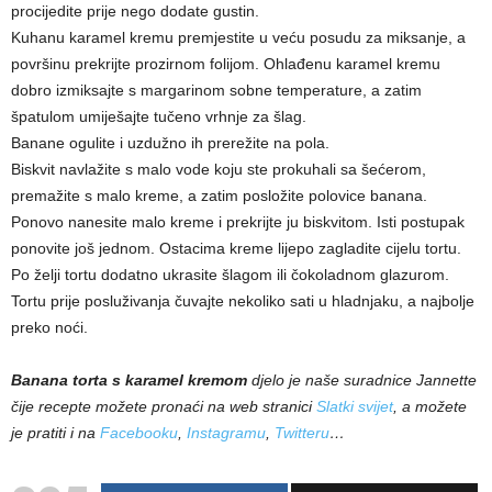
procijedite prije nego dodate gustin.
Kuhanu karamel kremu premjestite u veću posudu za miksanje, a
površinu prekrijte prozirnom folijom. Ohlađenu karamel kremu
dobro izmiksajte s margarinom sobne temperature, a zatim
špatulom umiješajte tučeno vrhnje za šlag.
Banane ogulite i uzdužno ih prerežite na pola.
Biskvit navlažite s malo vode koju ste prokuhali sa šećerom,
premažite s malo kreme, a zatim posložite polovice banana.
Ponovo nanesite malo kreme i prekrijte ju biskvitom. Isti postupak
ponovite još jednom. Ostacima kreme lijepo zagladite cijelu tortu.
Po želji tortu dodatno ukrasite šlagom ili čokoladnom glazurom.
Tortu prije posluživanja čuvajte nekoliko sati u hladnjaku, a najbolje
preko noći.
Banana torta s karamel kremom
djelo je naše suradnice Jannette
čije recepte možete pronaći na web stranici
Slatki svijet
, a možete
je pratiti i na
Facebooku
,
Instagramu
,
Twitteru
…