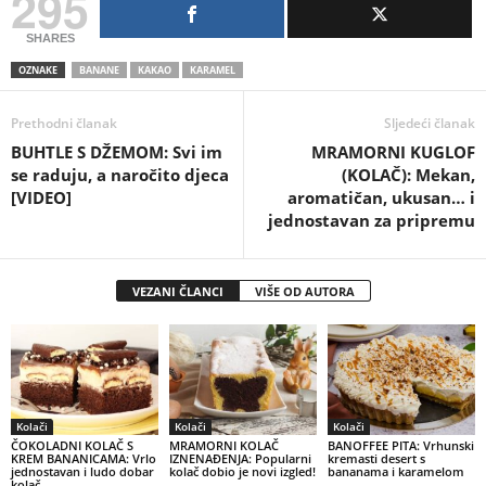
295
SHARES
OZNAKE
BANANE
KAKAO
KARAMEL
Prethodni članak
Sljedeći članak
BUHTLE S DŽEMOM: Svi im
MRAMORNI KUGLOF
se raduju, a naročito djeca
(KOLAČ): Mekan,
[VIDEO]
aromatičan, ukusan… i
jednostavan za pripremu
VEZANI ČLANCI
VIŠE OD AUTORA
Kolači
Kolači
Kolači
ČOKOLADNI KOLAČ S
MRAMORNI KOLAČ
BANOFFEE PITA: Vrhunski
KREM BANANICAMA: Vrlo
IZNENAĐENJA: Popularni
kremasti desert s
jednostavan i ludo dobar
kolač dobio je novi izgled!
bananama i karamelom
kolač