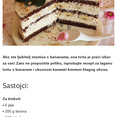
a
m
a
Ako ste ljubitelj stastica s bananama, ova torta je pravi izbor
za vas! Zato ne propustite priliku, isprobajte recept za laganu
tortu s bananam i ukusnom karamel kremom blagog okusa.
Sastojci:
Za biskvit:
▪ 6 jaja
▪ 200 g šećera