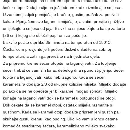
Jaja dobro miksajte sa šećerom otprilike 5 minuta tako da se sav
šećer otopi. Dodajte ulje pa još jednom kratko izmiksajte smjesu.
U zasebnoj zdjeli pomiješajte brašno, gustin, prašak za pecivo i
kakao. Pjenjačom sve lagano izmiješajte, a zatim prosijte i pažljivo
umiješajte u smjesu od jaja. Bisvkitnu smjesu izlijte u kalup za torte
(26 cm) kojeg ste obložili papirom za pečenje.
Biskvite pecite otprilike 35 minuta na temperaturi od 180°C.
Čačkalicom provjerite je li pečen. Biskvit ohladite na sobnoj
temperaturi, a zatim ga prerežite na tri jednaka djela.
Za pripremu kreme šećer otopite na laganoj vatri. Za topljenje
šećer trebat će vam širi lonac debelog dna i puno strpljenja. Šećer
topite na laganoj vatri kako nebi zagorio. Kada se šećer
karamelizira dodajte 2/3 od ukupne količine mlijeka. Mlijeko dodajte
polako da se ne opečete jer bi karamel mogao špricati. Mlijeko
kuhajte na laganoj vatri dok se karamel u potpunosti ne otopi.
Dok čekate da se karamel otopi, ostatak mlijeka razmutite s
gustinom. Kada se karamel otopi dodajte pripremljeni gustin pa
skuhajte gustu kremu, kao puding. Ukoliko vam u loncu ostane
komadića stvrdnutog šećera, karamelizirano mlijeko svakako