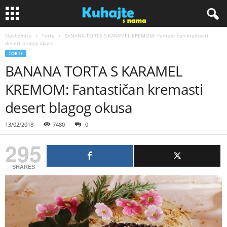
Naslovnica
Torte
BANANA TORTA S KARAMEL KREMOM: Fantastičan kremasti
K
desert blagog okusa
TORTE
u
BANANA TORTA S KARAMEL
KREMOM: Fantastičan kremasti
h
desert blagog okusa
a
13/02/2018
7480
0
j
295
t
SHARES
e
s
n