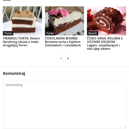
Torte
Torte
Kolači
TIRAMISU TORTA: Desert
ČOKOLADNA BOMBA:
ČOKO-VANIL ROLADA S
čarobnog okusa u malo
Brownie torta s bijelom
VOĆNIM OKUSOM:
drugačijoj formi
čokoladom i Linoladom
Lagani, osvježavajući i
oku lijep desert
Komentiraj