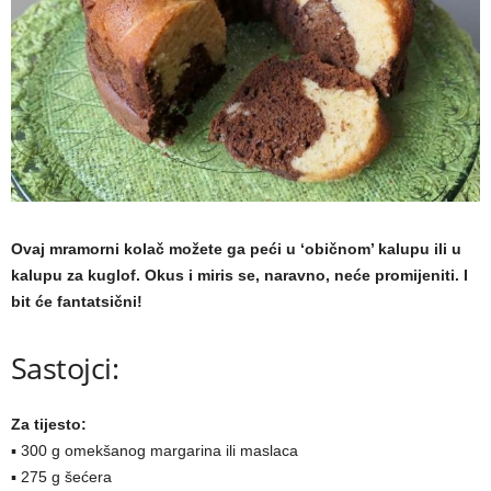
a
m
a
Ovaj mramorni kolač možete ga peći u ‘običnom’ kalupu ili u
kalupu za kuglof. Okus i miris se, naravno, neće promijeniti. I
bit će fantatsični!
Sastojci:
Za tijesto:
▪ 300 g omekšanog margarina ili maslaca
▪ 275 g šećera