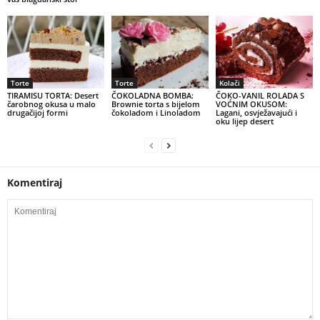
Torte
Torte
Kolači
TIRAMISU TORTA: Desert
ČOKOLADNA BOMBA:
ČOKO-VANIL ROLADA S
čarobnog okusa u malo
Brownie torta s bijelom
VOĆNIM OKUSOM:
drugačijoj formi
čokoladom i Linoladom
Lagani, osvježavajući i
oku lijep desert
Komentiraj