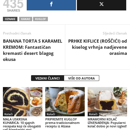
435
SHARES
OZNAKE
KAKAO
KUGLOF
Prethodni članak
Sljedeći članak
BANANA TORTA S KARAMEL
PRHKE KIFLICE (ROŠČIĆI) od
KREMOM: Fantastičan
kiselog vrhnja nadjevene
kremasti desert blagog
orasima
okusa
VEZANI ČLANCI
VIŠE OD AUTORA
Kolači
Kolači
Kolači
MALA USKRSNA
PRIPREMITE KUGLOF
MRAMORNI KOLAČ
KUHARICA: 10 sjajnih
prema tradicionalnom
IZNENAĐENJA: Popularni
recepata koji će obogatiti
receptu iz Alzasa
kolač dobio je novi izgled!
vaš blagdanski stol