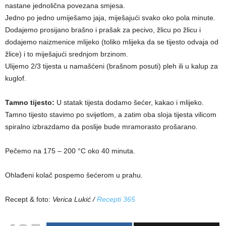
nastane jednolična povezana smjesa.
Jedno po jedno umiješamo jaja, miješajući svako oko pola minute.
Dodajemo prosijano brašno i prašak za pecivo, žlicu po žlicu i
dodajemo naizmenice mlijeko (toliko mlijeka da se tijesto odvaja od
žlice) i to miješajući srednjom brzinom.
Ulijemo 2/3 tijesta u namašćeni (brašnom posuti) pleh ili u kalup za
kuglof.
Tamno tijesto:
U statak tijesta dodamo šećer, kakao i mlijeko.
Tamno tijesto stavimo po svijetlom, a zatim oba sloja tijesta vilicom
spiralno izbrazdamo da poslije bude mramorasto prošarano.
Pečemo na 175 – 200 °C oko 40 minuta.
Ohlađeni kolač pospemo šećerom u prahu.
Recept & foto:
Verica Lukić /
Recepti 365