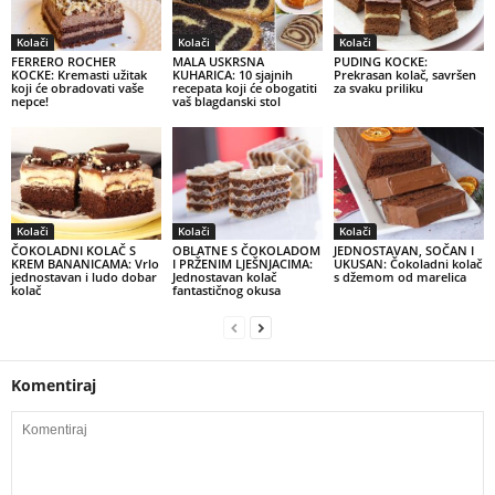
Kolači
Kolači
Kolači
FERRERO ROCHER
MALA USKRSNA
PUDING KOCKE:
KOCKE: Kremasti užitak
KUHARICA: 10 sjajnih
Prekrasan kolač, savršen
koji će obradovati vaše
recepata koji će obogatiti
za svaku priliku
nepce!
vaš blagdanski stol
Kolači
Kolači
Kolači
ČOKOLADNI KOLAČ S
OBLATNE S ČOKOLADOM
JEDNOSTAVAN, SOČAN I
KREM BANANICAMA: Vrlo
I PRŽENIM LJEŠNJACIMA:
UKUSAN: Čokoladni kolač
jednostavan i ludo dobar
Jednostavan kolač
s džemom od marelica
kolač
fantastičnog okusa
Komentiraj