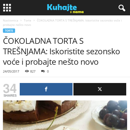
Naslovnica
Torte
ČOKOLADNA TORTA S TREŠNJAMA: Iskoristite sezonsko voće i
K
probajte nešto novo
TORTE
u
ČOKOLADNA TORTA S
TREŠNJAMA: Iskoristite sezonsko
h
voće i probajte nešto novo
a
24/05/2017
827
0
j
34
t
SHARES
e
s
n