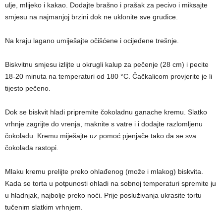
ulje, mlijeko i kakao. Dodajte brašno i prašak za pecivo i miksajte
smjesu na najmanjoj brzini dok ne uklonite sve grudice.
Na kraju lagano umiješajte očišćene i ocijeđene trešnje.
Biskvitnu smjesu izlijte u okrugli kalup za pečenje (28 cm) i pecite
18-20 minuta na temperaturi od 180 °C. Čačkalicom provjerite je li
tijesto pečeno.
Dok se biskvit hladi pripremite čokoladnu ganache kremu. Slatko
vrhnje zagrijte do vrenja, maknite s vatre i i dodajte razlomljenu
čokoladu. Kremu miješajte uz pomoć pjenjače tako da se sva
čokolada rastopi.
Mlaku kremu prelijte preko ohlađenog (može i mlakog) biskvita.
Kada se torta u potpunosti ohladi na sobnoj temperaturi spremite ju
u hladnjak, najbolje preko noći. Prije posluživanja ukrasite tortu
tučenim slatkim vrhnjem.