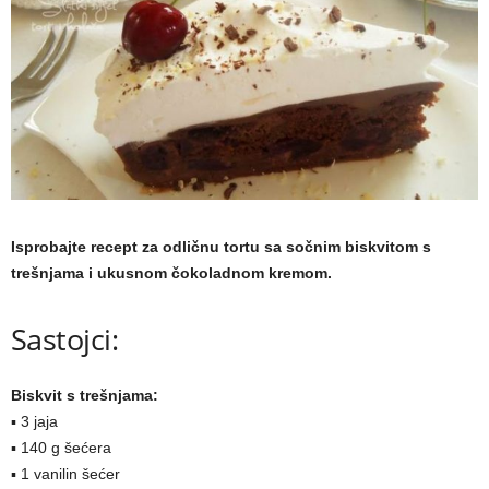
a
m
a
Isprobajte recept za odličnu tortu sa sočnim biskvitom s
trešnjama i ukusnom čokoladnom kremom.
Sastojci:
Biskvit s trešnjama:
▪ 3 jaja
▪ 140 g šećera
▪ 1 vanilin šećer