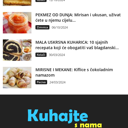
PEKMEZ OD DUNJA: Mirisan i ukusan, uživat
ćete u njemu cijelu...
Zimnica
06/10/2024
MALA USKRSNA KUHARICA: 10 sjajnih
recepata koji će obogatiti vaš blagdanski...
Kolači
30/03/2024
MIRISNE I MEKANE: Kiflice s čokoladnim
namazom
Peciva
24/03/2024