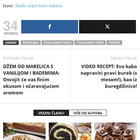
Izvor:
Slatki svijet torti i kolača
34
SHARES
OZNAKE
ČOKOLADA
ČOKOLADNA TORTA
ČOKOLADNE TORTE
TREŠNJE
Prethodni članak
Sljedeći članak
DŽEM OD MARELICA S
VIDEO RECEPT: Evo kako
VANILIJOM I BADEMIMA:
napraviti pravi burek (s
Osvojit će vas finim
mesom!), kao iz
okusom i očaravajućom
buregdžinice!
aromom
VEZANI ČLANCI
VIŠE OD AUTORA