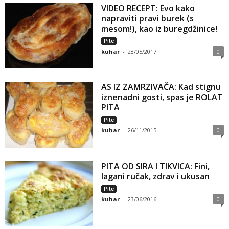
VIDEO RECEPT: Evo kako
a
napraviti pravi burek (s
mesom!), kao iz buregdžinice!
m
Pite
kuhar
-
28/05/2017
0
a
AS IZ ZAMRZIVAČA: Kad stignu
iznenadni gosti, spas je ROLAT
PITA
Pite
kuhar
-
26/11/2015
0
PITA OD SIRA I TIKVICA: Fini,
lagani ručak, zdrav i ukusan
Pite
kuhar
-
23/06/2016
0