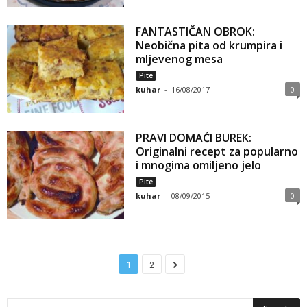
FANTASTIČAN OBROK:
Neobična pita od krumpira i
mljevenog mesa
Pite
kuhar
-
16/08/2017
0
PRAVI DOMAĆI BUREK:
Originalni recept za popularno
i mnogima omiljeno jelo
Pite
kuhar
-
08/09/2015
0
1
2