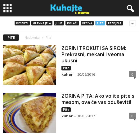
DESERTI
GLAVNA JELA
JUHE
KOLAČI
PECIVA
PITE
PREDJELA
K
PITE
Naslovnica
Pite
u
ZORINI TROKUTI SA SIROM:
h
Prekrasni, mekani i veoma
ukusni
a
Pite
kuhar
-
20/06/2016
0
j
t
ZORINA PITA: Ako volite pite s
mesom, ova će vas oduševiti!
e
Pite
kuhar
-
18/05/2017
0
s
n