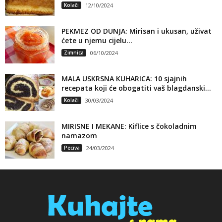
Kolači
12/10/2024
PEKMEZ OD DUNJA: Mirisan i ukusan, uživat
ćete u njemu cijelu...
Zimnica
06/10/2024
MALA USKRSNA KUHARICA: 10 sjajnih
recepata koji će obogatiti vaš blagdanski...
Kolači
30/03/2024
MIRISNE I MEKANE: Kiflice s čokoladnim
namazom
Peciva
24/03/2024