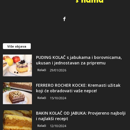
Više objava
PUDING KOLAČ s jabukama i borovnicama,
ukusan i jednostavan za pripremu
Kolači
29/01/2026
FERRERO ROCHER KOCKE: Kremasti užitak
koji će obradovati vaše nepce!
Kolači
15/10/2024
BAKIN KOLAČ OD JABUKA: Provjereno najbolji
i najlakši recept
Kolači
12/10/2024