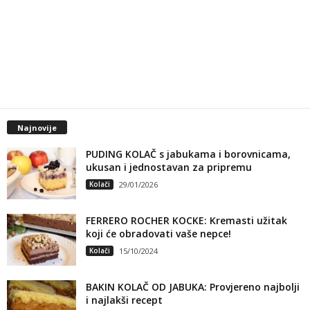
Najnovije
PUDING KOLAČ s jabukama i borovnicama,
ukusan i jednostavan za pripremu
Kolači
29/01/2026
FERRERO ROCHER KOCKE: Kremasti užitak
koji će obradovati vaše nepce!
Kolači
15/10/2024
BAKIN KOLAČ OD JABUKA: Provjereno najbolji
i najlakši recept