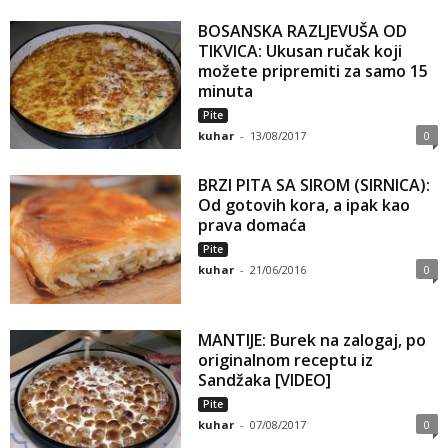
BOSANSKA RAZLJEVUŠA OD
TIKVICA: Ukusan ručak koji
možete pripremiti za samo 15
minuta
Pite
kuhar
-
13/08/2017
0
BRZI PITA SA SIROM (SIRNICA):
Od gotovih kora, a ipak kao
prava domaća
Pite
kuhar
-
21/06/2016
0
MANTIJE: Burek na zalogaj, po
originalnom receptu iz
Sandžaka [VIDEO]
Pite
kuhar
-
07/08/2017
0