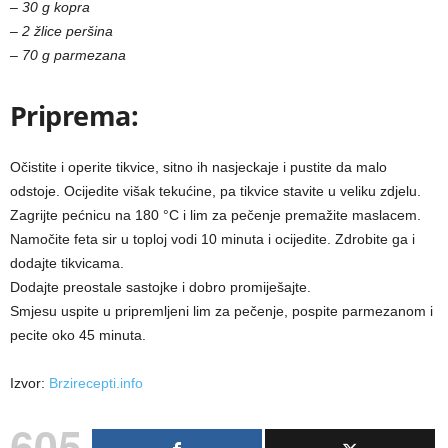
– 30 g kopra
– 2 žlice peršina
– 70 g parmezana
Priprema:
Očistite i operite tikvice, sitno ih nasjeckaje i pustite da malo
odstoje. Ocijedite višak tekućine, pa tikvice stavite u veliku zdjelu.
Zagrijte pećnicu na 180 °C i lim za pečenje premažite maslacem.
Namočite feta sir u toploj vodi 10 minuta i ocijedite. Zdrobite ga i
dodajte tikvicama.
Dodajte preostale sastojke i dobro promiješajte.
Smjesu uspite u pripremljeni lim za pečenje, pospite parmezanom i
pecite oko 45 minuta.
Izvor:
Brzirecepti.info
605