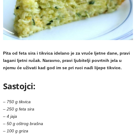
a
m
a
Pita od feta sira i tikvica idelano je za vruće ljetne dane, pravi
lagani ljetni ručak. Naravno, pravi ljubitelji povrtnih jela u
njemu će uživati kad god im se pri ruci nađi lijepe tikvice.
Sastojci:
– 750 g tikvica
– 250 g feta sira
– 4 jaja
– 50 g oštrog brašna
– 100 g griza