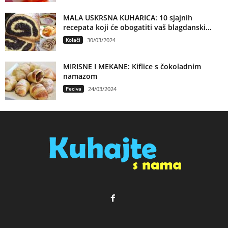
MALA USKRSNA KUHARICA: 10 sjajnih
recepata koji će obogatiti vaš blagdanski...
Kolači
30/03/2024
MIRISNE I MEKANE: Kiflice s čokoladnim
namazom
Peciva
24/03/2024