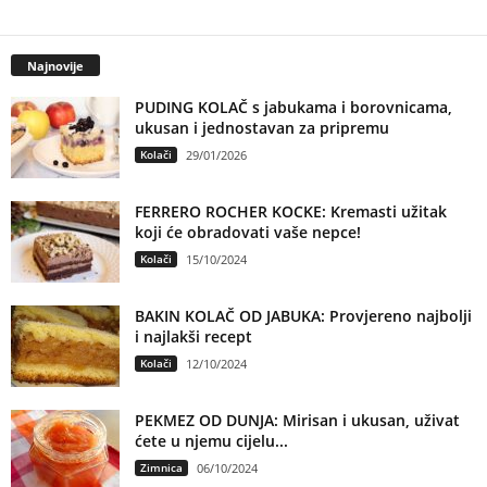
Najnovije
PUDING KOLAČ s jabukama i borovnicama,
ukusan i jednostavan za pripremu
Kolači
29/01/2026
FERRERO ROCHER KOCKE: Kremasti užitak
koji će obradovati vaše nepce!
Kolači
15/10/2024
BAKIN KOLAČ OD JABUKA: Provjereno najbolji
i najlakši recept
Kolači
12/10/2024
PEKMEZ OD DUNJA: Mirisan i ukusan, uživat
ćete u njemu cijelu...
Zimnica
06/10/2024