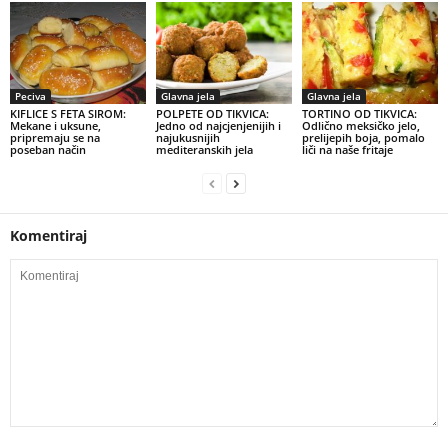
Peciva
Glavna jela
Glavna jela
KIFLICE S FETA SIROM:
POLPETE OD TIKVICA:
TORTINO OD TIKVICA:
Mekane i uksune,
Jedno od najcjenjenijih i
Odlično meksičko jelo,
pripremaju se na
najukusnijih
prelijepih boja, pomalo
poseban način
mediteranskih jela
liči na naše fritaje
Komentiraj