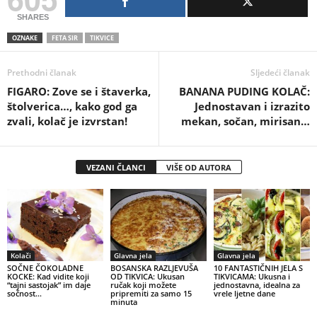
SHARES
OZNAKE
FETA SIR
TIKVICE
Prethodni članak
Sljedeći članak
FIGARO: Zove se i štaverka,
BANANA PUDING KOLAČ:
štolverica…, kako god ga
Jednostavan i izrazito
zvali, kolač je izvrstan!
mekan, sočan, mirisan…
VEZANI ČLANCI
VIŠE OD AUTORA
Kolači
Glavna jela
Glavna jela
SOČNE ČOKOLADNE
BOSANSKA RAZLJEVUŠA
10 FANTASTIČNIH JELA S
KOCKE: Kad vidite koji
OD TIKVICA: Ukusan
TIKVICAMA: Ukusna i
“tajni sastojak” im daje
ručak koji možete
jednostavna, idealna za
sočnost…
pripremiti za samo 15
vrele ljetne dane
minuta