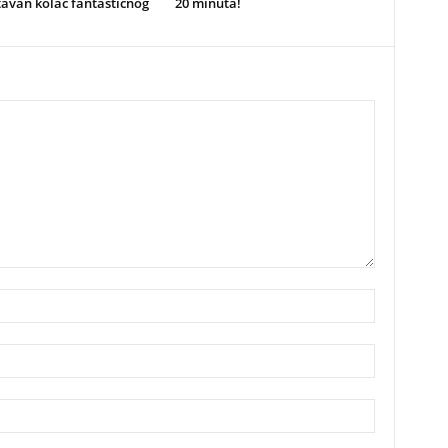
avan kolač fantastičnog
20 minuta!