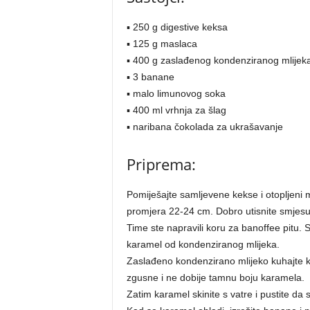
▪ 250 g digestive keksa
▪ 125 g maslaca
▪ 400 g zaslađenog kondenziranog mlijek
▪ 3 banane
▪ malo limunovog soka
▪ 400 ml vrhnja za šlag
▪ naribana čokolada za ukrašavanje
Priprema:
Pomiješajte samljevene kekse i otopljeni 
promjera 22-24 cm. Dobro utisnite smjesu
Time ste napravili koru za banoffee pitu. S
karamel od kondenziranog mlijeka.
Zaslađeno kondenzirano mlijeko kuhajte ku
zgusne i ne dobije tamnu boju karamela.
Zatim karamel skinite s vatre i pustite da 