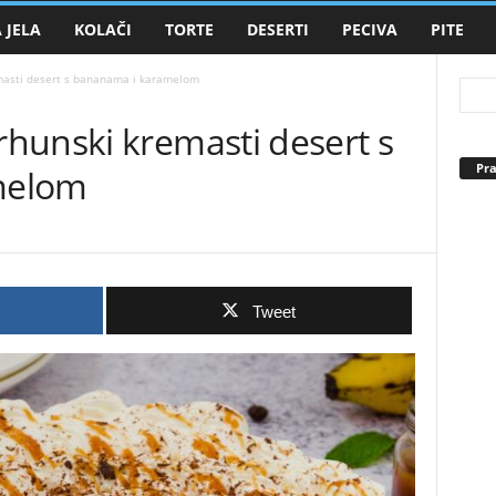
 JELA
KOLAČI
TORTE
DESERTI
PECIVA
PITE
masti desert s bananama i karamelom
hunski kremasti desert s
Pra
melom
Tweet