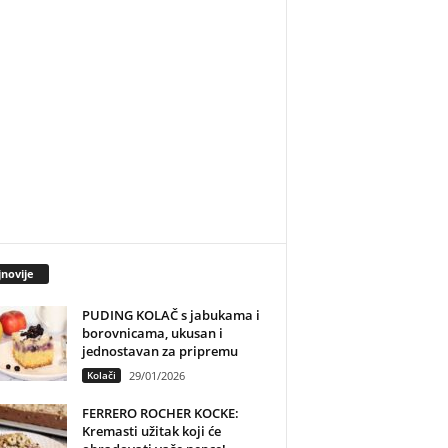
novije
PUDING KOLAČ s jabukama i
borovnicama, ukusan i
jednostavan za pripremu
Kolači
29/01/2026
FERRERO ROCHER KOCKE:
Kremasti užitak koji će