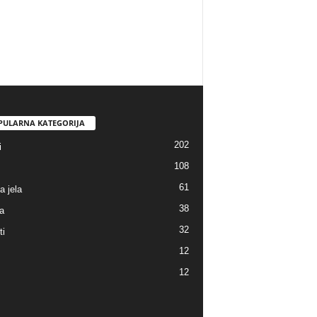
PULARNA KATEGORIJA
202
i
108
61
a jela
38
a
32
ti
12
12