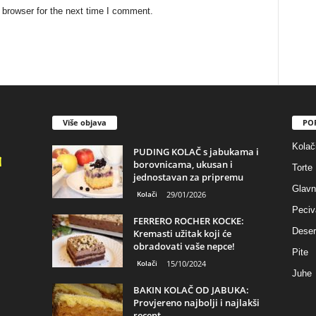
 browser for the next time I comment.
Više objava
PO
Kolač
PUDING KOLAČ s jabukama i
borovnicama, ukusan i
Torte
jednostavan za pripremu
Glavn
Kolači
29/01/2026
Peciv
FERRERO ROCHER KOCKE:
Deser
Kremasti užitak koji će
obradovati vaše nepce!
Pite
Kolači
15/10/2024
Juhe
BAKIN KOLAČ OD JABUKA:
Provjereno najbolji i najlakši
recept