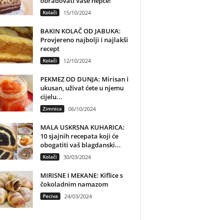
obradovati vaše nepce!
Kolači
15/10/2024
BAKIN KOLAČ OD JABUKA:
Provjereno najbolji i najlakši
recept
Kolači
12/10/2024
PEKMEZ OD DUNJA: Mirisan i
ukusan, uživat ćete u njemu
cijelu...
Zimnica
06/10/2024
MALA USKRSNA KUHARICA:
10 sjajnih recepata koji će
obogatiti vaš blagdanski...
Kolači
30/03/2024
MIRISNE I MEKANE: Kiflice s
čokoladnim namazom
Peciva
24/03/2024