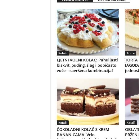
Kolači
Torte
LJETNI VOĆNI KOLAČ: Pahuljasti
TORTA 
biskvit, puding, šlag i bobičasto
JAGODA
voće – savršena kombinacija!
jednost
Kolači
Kolači
ČOKOLADNI KOLAČ S KREM
OBLAT
BANANICAMA: Vrlo
PRŽENI