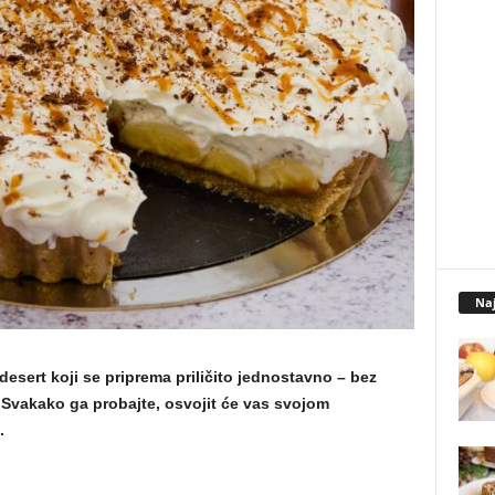
Naj
 desert koji se priprema priličito jednostavno – bez
 Svakako ga probajte, osvojit će vas svojom
.