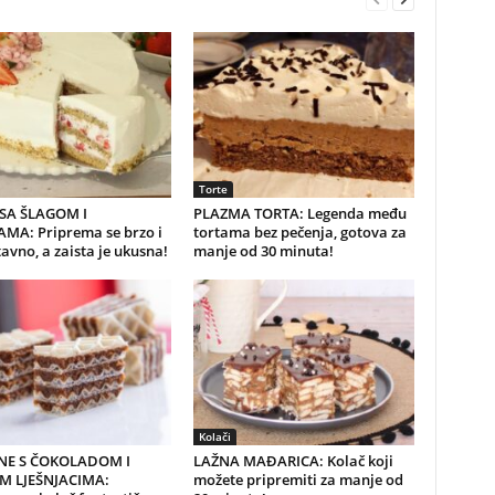
Torte
SA ŠLAGOM I
PLAZMA TORTA: Legenda među
MA: Priprema se brzo i
tortama bez pečenja, gotova za
avno, a zaista je ukusna!
manje od 30 minuta!
Kolači
NE S ČOKOLADOM I
LAŽNA MAĐARICA: Kolač koji
M LJEŠNJACIMA:
možete pripremiti za manje od