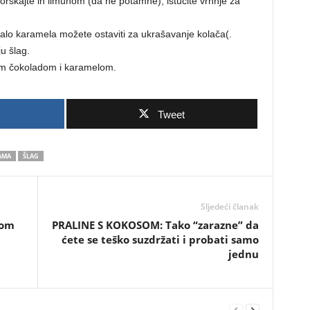
orskajte ih limunom (da ne potamne), istucite vrhnje za
alo karamela možete ostaviti za ukrašavanje kolača(.
u šlag.
nom čokoladom i karamelom.
Tweet
AMA
ŠLAG
Sljedeći članak
čom
PRALINE S KOKOSOM: Tako “zarazne” da
ćete se teško suzdržati i probati samo
jednu