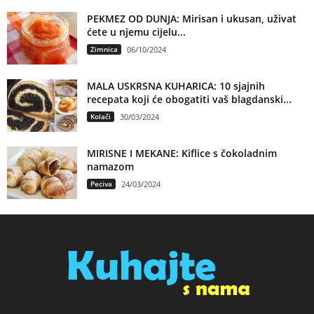
PEKMEZ OD DUNJA: Mirisan i ukusan, uživat
ćete u njemu cijelu...
Zimnica
06/10/2024
MALA USKRSNA KUHARICA: 10 sjajnih
recepata koji će obogatiti vaš blagdanski...
Kolači
30/03/2024
MIRISNE I MEKANE: Kiflice s čokoladnim
namazom
Peciva
24/03/2024