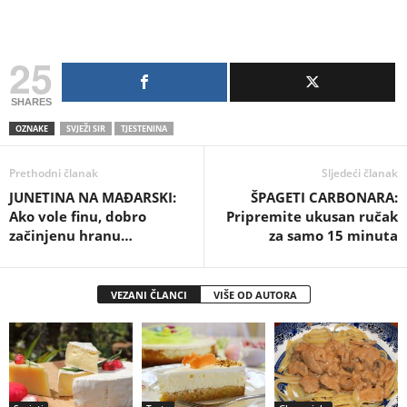
25
SHARES
OZNAKE
SVJEŽI SIR
TJESTENINA
Prethodni članak
Sljedeći članak
JUNETINA NA MAĐARSKI:
ŠPAGETI CARBONARA:
Ako vole finu, dobro
Pripremite ukusan ručak
začinjenu hranu…
za samo 15 minuta
VEZANI ČLANCI
VIŠE OD AUTORA