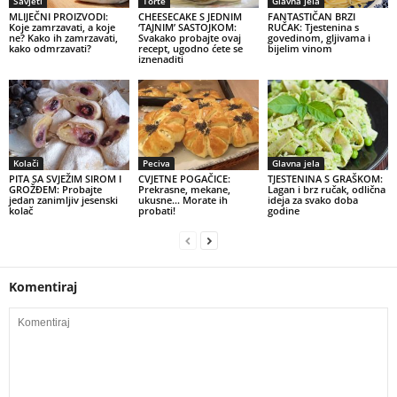
Savjeti
Torte
Glavna jela
MLIJEČNI PROIZVODI:
CHEESECAKE S JEDNIM
FANTASTIČAN BRZI
Koje zamrzavati, a koje
‘TAJNIM’ SASTOJKOM:
RUČAK: Tjestenina s
ne? Kako ih zamrzavati,
Svakako probajte ovaj
govedinom, gljivama i
kako odmrzavati?
recept, ugodno ćete se
bijelim vinom
iznenaditi
Kolači
Peciva
Glavna jela
PITA SA SVJEŽIM SIROM I
CVJETNE POGAČICE:
TJESTENINA S GRAŠKOM:
GROŽĐEM: Probajte
Prekrasne, mekane,
Lagan i brz ručak, odlična
jedan zanimljiv jesenski
ukusne… Morate ih
ideja za svako doba
kolač
probati!
godine
Komentiraj