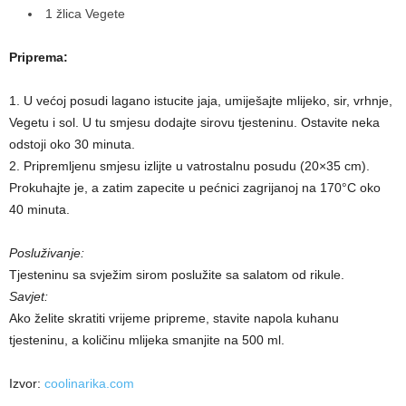
1 žlica Vegete
Priprema:
1. U većoj posudi lagano istucite jaja, umiješajte mlijeko, sir, vrhnje,
Vegetu i sol. U tu smjesu dodajte sirovu tjesteninu. Ostavite neka
odstoji oko 30 minuta.
2. Pripremljenu smjesu izlijte u vatrostalnu posudu (20×35 cm).
Prokuhajte je, a zatim zapecite u pećnici zagrijanoj na 170°C oko
40 minuta.
Posluživanje:
Tjesteninu sa svježim sirom poslužite sa salatom od rikule.
Savjet:
Ako želite skratiti vrijeme pripreme, stavite napola kuhanu
tjesteninu, a količinu mlijeka smanjite na 500 ml.
Izvor:
coolinarika.com