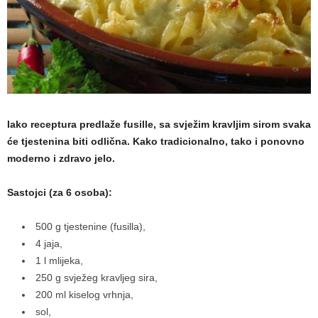
a
m
a
Iako receptura predlaže fusille, sa svježim kravljim sirom svaka
će tjestenina biti odlična. Kako tradicionalno, tako i ponovno
moderno i zdravo jelo.
Sastojci (za 6 osoba):
500 g tjestenine (fusilla),
4 jaja,
1 l mlijeka,
250 g svježeg kravljeg sira,
200 ml kiselog vrhnja,
sol,