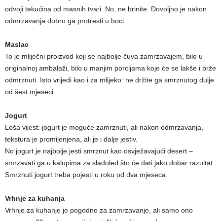
odvoji tekućina od masnih tvari. No, ne brinite. Dovoljno je nakon
odmrzavanja dobro ga protresti u boci.
Maslac
To je mliječni proizvod koji se najbolje čuva zamrzavajem, bilo u
originalnoj ambalaži, bilo u manjim porcijama koje će se lakše i brže
odmrznuti. Isto vrijedi kao i za mlijeko: ne držite ga smrznutog dulje
od šest mjeseci.
Jogurt
Loša vijest: jogurt je moguće zamrznuti, ali nakon odmrzavanja,
tekstura je promijenjena, ali je i dalje jestiv.
No jogurt je najbolje jesti smrznut kao osvježavajući desert –
smrzavati ga u kalupima za sladoled što će dati jako dobar razultat.
Smrznuti jogurt treba pojesti u roku od dva mjeseca.
Vrhnje za kuhanja
Vrhnje za kuhanje je pogodno za zamrzavanje, ali samo ono