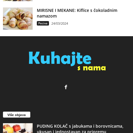
MIRISNE I MEKANE: Kiflice s čokoladnim
namazom
Peciva
24/03/2024
Više objava
PUDING KOLAČ s jabukama i borovnicama,
ukusan i jednostavan za pripremu