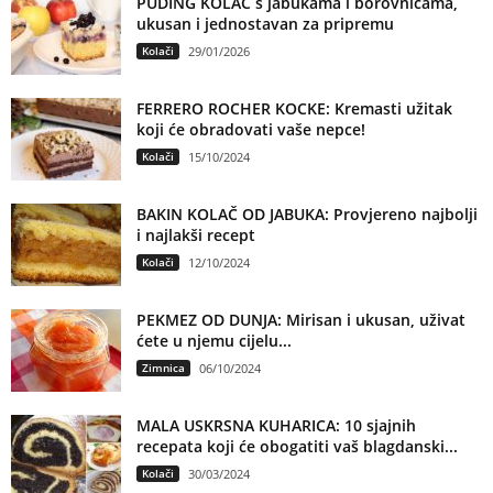
PUDING KOLAČ s jabukama i borovnicama,
ukusan i jednostavan za pripremu
Kolači
29/01/2026
FERRERO ROCHER KOCKE: Kremasti užitak
koji će obradovati vaše nepce!
Kolači
15/10/2024
BAKIN KOLAČ OD JABUKA: Provjereno najbolji
i najlakši recept
Kolači
12/10/2024
PEKMEZ OD DUNJA: Mirisan i ukusan, uživat
ćete u njemu cijelu...
Zimnica
06/10/2024
MALA USKRSNA KUHARICA: 10 sjajnih
recepata koji će obogatiti vaš blagdanski...
Kolači
30/03/2024