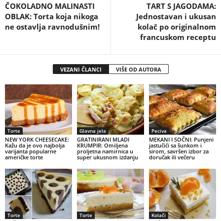
ČOKOLADNO MALINASTI
TART S JAGODAMA:
OBLAK: Torta koja nikoga
Jednostavan i ukusan
ne ostavlja ravnodušnim!
kolač po originalnom
francuskom receptu
VEZANI ČLANCI
VIŠE OD AUTORA
Torte
Glavna jela
Peciva
NEW YORK CHEESECAKE:
GRATINIRANI MLADI
MEKANI I SOČNI: Punjeni
Kažu da je ovo najbolja
KRUMPIR: Omiljena
jastučići sa šunkom i
varijanta popularne
proljetna namirnica u
sirom, savršen izbor za
američke torte
super ukusnom izdanju
doručak ili večeru
Torte
Torte
Kolači