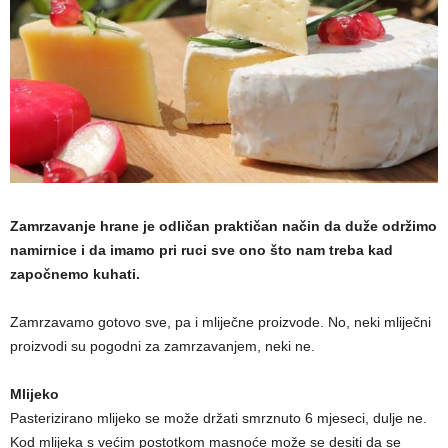
a
m
a
Zamrzavanje hrane je odličan praktičan način da duže održimo
namirnice i da imamo pri ruci sve ono što nam treba kad
započnemo kuhati.
Zamrzavamo gotovo sve, pa i mliječne proizvode. No, neki mliječni
proizvodi su pogodni za zamrzavanjem, neki ne.
Mlijeko
Pasterizirano mlijeko se može držati smrznuto 6 mjeseci, dulje ne.
Kod mlijeka s većim postotkom masnoće može se desiti da se