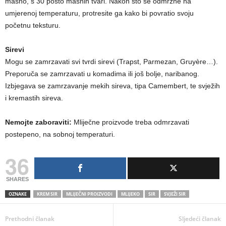
masno, s 30 posto masnih tvari. Nakon što se odmrzne na
umjerenoj temperaturu, protresite ga kako bi povratio svoju
početnu teksturu.
Sirevi
Mogu se zamrzavati svi tvrdi sirevi (Trapst, Parmezan, Gruyère…).
Preporuča se zamrzavati u komadima ili još bolje, naribanog.
Izbjegava se zamrzavanje mekih sireva, tipa Camembert, te svježih
i kremastih sireva.
Nemojte zaboraviti:
Mliječne proizvode treba odmrzavati
postepeno, na sobnoj temperaturi.
36
SHARES
OZNAKE
KREM SIR
MLIJEČNI PROIZVODI
MLIJEKO
SIR
SVJEŽI SIR
Prethodni članak
Sljedeći članak