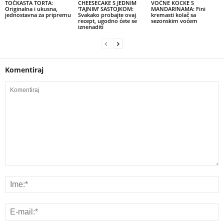
TOČKASTA TORTA:
CHEESECAKE S JEDNIM
VOĆNE KOCKE S
Originalna i ukusna,
‘TAJNIM’ SASTOJKOM:
MANDARINAMA: Fini
jednostavna za pripremu
Svakako probajte ovaj
kremasti kolač sa
recept, ugodno ćete se
sezonskim voćem
iznenaditi
Komentiraj