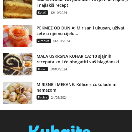
i najlakši recept
Kolači
12/10/2024
PEKMEZ OD DUNJA: Mirisan i ukusan, uživat
ćete u njemu cijelu...
Zimnica
06/10/2024
MALA USKRSNA KUHARICA: 10 sjajnih
recepata koji će obogatiti vaš blagdanski...
Kolači
30/03/2024
MIRISNE I MEKANE: Kiflice s čokoladnim
namazom
Peciva
24/03/2024