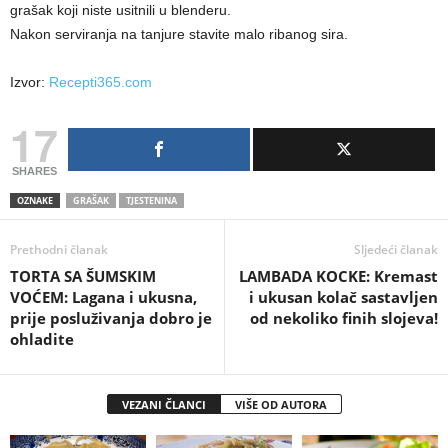
grašak koji niste usitnili u blenderu.
Nakon serviranja na tanjure stavite malo ribanog sira.
Izvor:
Recepti365.com
17
SHARES
OZNAKE
GRAŠAK
TJESTENINA
Prethodni članak
Sljedeći članak
TORTA SA ŠUMSKIM
LAMBADA KOCKE: Kremast
VOĆEM: Lagana i ukusna,
i ukusan kolač sastavljen
prije posluživanja dobro je
od nekoliko finih slojeva!
ohladite
VEZANI ČLANCI
VIŠE OD AUTORA