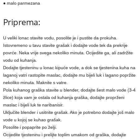
● malo parmezana
Priprema:
U veliki lonac stavite vodu, posolite je i pustite da prokuha.
Istovremeno u tavu stavite grašak i dodajte vode tek da prekrije
povrće. Neka vrije svega nekoliko minuta. Ocijedite ga, ali zadržite
vodu od kuhanja.
Dodajte tjesteninu u lonac kipuće vode, a dok se tjestenina kuha na
laganoj vatri rastopite maslac, dodajte mu bijeli luk i lagano popržite
nekoliko minuta. Maknite s vatre.
Pola kuhanog graška stavite u blender, dodajte šest malo vode (3-4
žlice) koja vam je ostala od kuhanja graška, dodajte proprženi
maslac i bijeli luk te naribanisir.
Uključite blender i usitnite grašak. Ako je potrebno dodajte još malo
vode u kojoj se kuhao grašak.
Posolite i popaprite po želji.
Ocijedite tjesteninu i prelijte toplim umakom od graška, dodajte