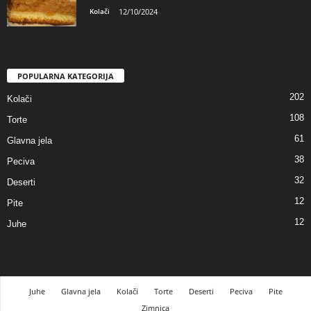
Kolači
12/10/2024
POPULARNA KATEGORIJA
202
Kolači
108
Torte
61
Glavna jela
38
Peciva
32
Deserti
12
Pite
12
Juhe
Juhe
Glavna jela
Kolači
Torte
Deserti
Peciva
Pite
Zimnica