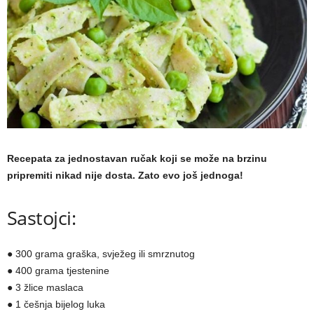
a
m
a
Recepata za jednostavan ručak koji se može na brzinu
pripremiti nikad nije dosta. Zato evo još jednoga!
Sastojci:
● 300 grama graška, svježeg ili smrznutog
● 400 grama tjestenine
● 3 žlice maslaca
● 1 češnja bijelog luka