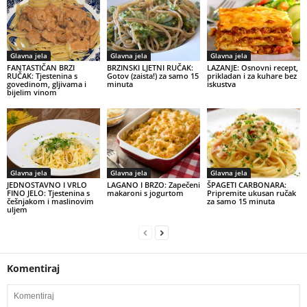
Glavna jela
Glavna jela
Glavna jela
FANTASTIČAN BRZI
BRZINSKI LJETNI RUČAK:
LAZANJE: Osnovni recept,
RUČAK: Tjestenina s
Gotov (zaista!) za samo 15
prikladan i za kuhare bez
govedinom, gljivama i
minuta
iskustva
bijelim vinom
Glavna jela
Glavna jela
Glavna jela
JEDNOSTAVNO I VRLO
LAGANO I BRZO: Zapečeni
ŠPAGETI CARBONARA:
FINO JELO: Tjestenina s
makaroni s jogurtom
Pripremite ukusan ručak
češnjakom i maslinovim
za samo 15 minuta
uljem
Komentiraj