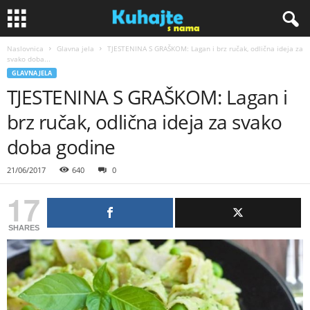
Naslovnica
Glavna jela
TJESTENINA S GRAŠKOM: Lagan i brz ručak, odlična ideja za
K
svako doba...
GLAVNA JELA
u
TJESTENINA S GRAŠKOM: Lagan i
brz ručak, odlična ideja za svako
h
doba godine
a
21/06/2017
640
0
j
17
t
SHARES
e
s
n