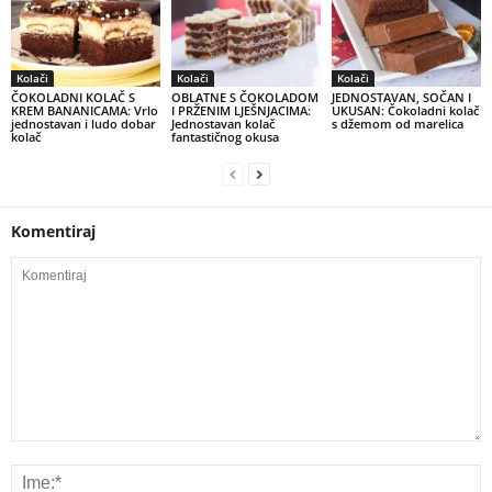
Kolači
Kolači
Kolači
ČOKOLADNI KOLAČ S
OBLATNE S ČOKOLADOM
JEDNOSTAVAN, SOČAN I
KREM BANANICAMA: Vrlo
I PRŽENIM LJEŠNJACIMA:
UKUSAN: Čokoladni kolač
jednostavan i ludo dobar
Jednostavan kolač
s džemom od marelica
kolač
fantastičnog okusa
Komentiraj