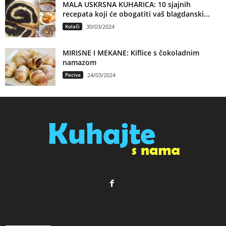
MALA USKRSNA KUHARICA: 10 sjajnih
recepata koji će obogatiti vaš blagdanski...
Kolači
30/03/2024
MIRISNE I MEKANE: Kiflice s čokoladnim
namazom
Peciva
24/03/2024