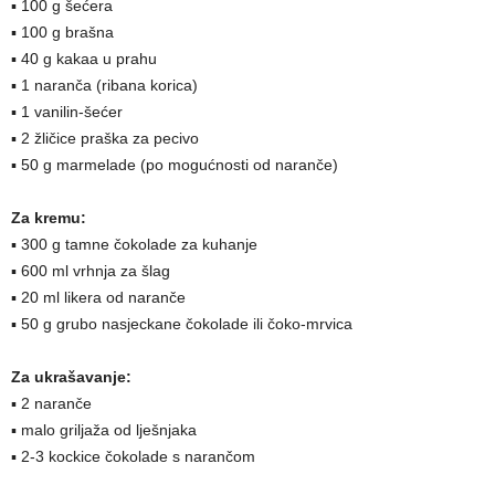
▪ 100 g šećera
▪ 100 g brašna
▪ 40 g kakaa u prahu
▪ 1 naranča (ribana korica)
▪ 1 vanilin-šećer
▪ 2 žličice praška za pecivo
▪ 50 g marmelade (po mogućnosti od naranče)
Za kremu:
▪ 300 g tamne čokolade za kuhanje
▪ 600 ml vrhnja za šlag
▪ 20 ml likera od naranče
▪ 50 g grubo nasjeckane čokolade ili čoko-mrvica
Za ukrašavanje:
▪ 2 naranče
▪ malo griljaža od lješnjaka
▪ 2-3 kockice čokolade s narančom