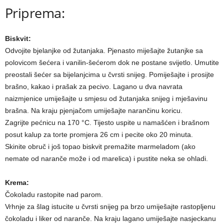
Priprema:
Biskvit:
Odvojite bjelanjke od žutanjaka. Pjenasto miješajte žutanjke sa
polovicom šećera i vanilin-šećerom dok ne postane svijetlo. Umutite
preostali šećer sa bijelanjcima u čvrsti snijeg. Pomiješajte i prosijte
brašno, kakao i prašak za pecivo. Lagano u dva navrata
naizmjenice umiješajte u smjesu od žutanjaka snijeg i mješavinu
brašna. Na kraju pjenjačom umiješajte narančinu koricu.
Zagrijte pećnicu na 170 °C. Tijesto uspite u namašćen i brašnom
posut kalup za torte promjera 26 cm i pecite oko 20 minuta.
Skinite obruč i još topao biskvit premažite marmeladom (ako
nemate od naranče može i od marelica) i pustite neka se ohladi.
Krema:
Čokoladu rastopite nad parom.
Vrhnje za šlag istucite u čvrsti snijeg pa brzo umiješajte rastopljenu
čokoladu i liker od naranče. Na kraju lagano umiješajte nasjeckanu