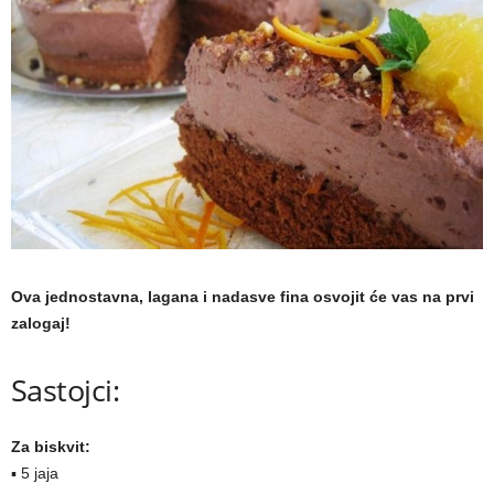
a
m
a
Ova jednostavna, lagana i nadasve fina osvojit će vas na prvi
zalogaj!
Sastojci:
Za biskvit:
▪ 5 jaja