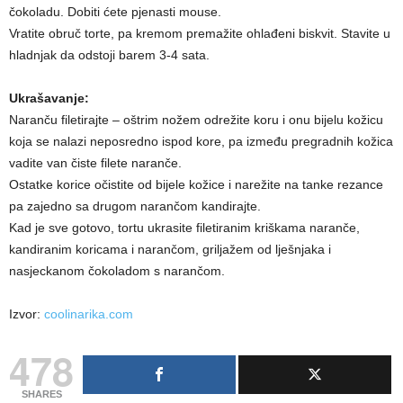
čokoladu. Dobiti ćete pjenasti mouse.
Vratite obruč torte, pa kremom premažite ohlađeni biskvit. Stavite u
hladnjak da odstoji barem 3-4 sata.
Ukrašavanje:
Naranču filetirajte – oštrim nožem odrežite koru i onu bijelu kožicu
koja se nalazi neposredno ispod kore, pa između pregradnih kožica
vadite van čiste filete naranče.
Ostatke korice očistite od bijele kožice i narežite na tanke rezance
pa zajedno sa drugom narančom kandirajte.
Kad je sve gotovo, tortu ukrasite filetiranim kriškama naranče,
kandiranim koricama i narančom, griljažem od lješnjaka i
nasjeckanom čokoladom s narančom.
Izvor:
coolinarika.com
478
SHARES