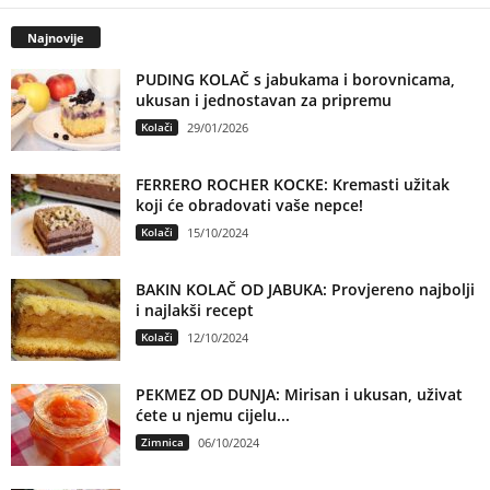
Najnovije
PUDING KOLAČ s jabukama i borovnicama,
ukusan i jednostavan za pripremu
Kolači
29/01/2026
FERRERO ROCHER KOCKE: Kremasti užitak
koji će obradovati vaše nepce!
Kolači
15/10/2024
BAKIN KOLAČ OD JABUKA: Provjereno najbolji
i najlakši recept
Kolači
12/10/2024
PEKMEZ OD DUNJA: Mirisan i ukusan, uživat
ćete u njemu cijelu...
Zimnica
06/10/2024