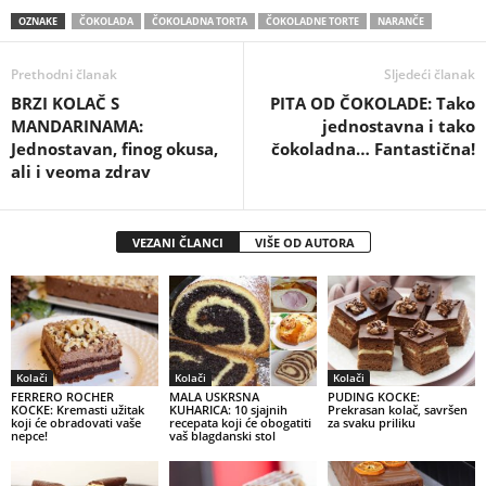
OZNAKE
ČOKOLADA
ČOKOLADNA TORTA
ČOKOLADNE TORTE
NARANČE
Prethodni članak
Sljedeći članak
BRZI KOLAČ S
PITA OD ČOKOLADE: Tako
MANDARINAMA:
jednostavna i tako
Jednostavan, finog okusa,
čokoladna… Fantastična!
ali i veoma zdrav
VEZANI ČLANCI
VIŠE OD AUTORA
Kolači
Kolači
Kolači
FERRERO ROCHER
MALA USKRSNA
PUDING KOCKE:
KOCKE: Kremasti užitak
KUHARICA: 10 sjajnih
Prekrasan kolač, savršen
koji će obradovati vaše
recepata koji će obogatiti
za svaku priliku
nepce!
vaš blagdanski stol