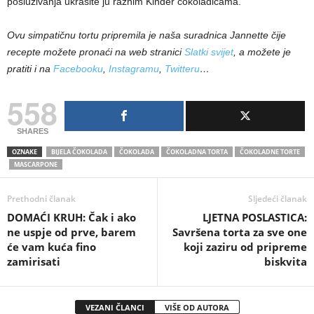
posluživanja ukrasite ju raznim Kinder čokoladicama.
Ovu simpatičnu tortu pripremila je naša suradnica Jannette čije
recepte možete pronaći na web stranici
Slatki svijet
, a možete je
pratiti i na
Facebooku
,
Instagramu
,
Twitteru
…
558
SHARES
OZNAKE
BIJELA ČOKOLADA
ČOKOLADA
ČOKOLADNA TORTA
ČOKOLADNE TORTE
MASCARPONE
Prethodni članak
Sljedeći članak
DOMAĆI KRUH: Čak i ako
LJETNA POSLASTICA:
ne uspje od prve, barem
Savršena torta za sve one
će vam kuća fino
koji zaziru od pripreme
zamirisati
biskvita
VEZANI ČLANCI
VIŠE OD AUTORA