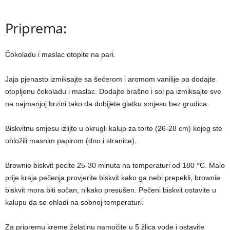
Priprema:
Čokoladu i maslac otopite na pari.
Jaja pjenasto izmiksajte sa šećerom i aromom vanilije pa dodajte
otopljenu čokoladu i maslac. Dodajte brašno i sol pa izmiksajte sve
na najmanjoj brzini tako da dobijete glatku smjesu bez grudica.
Biskvitnu smjesu izlijte u okrugli kalup za torte (26-28 cm) kojeg ste
obložili masnim papirom (dno i stranice).
Brownie biskvit pecite 25-30 minuta na temperaturi od 180 °C. Malo
prije kraja pečenja provjerite biskvit kako ga nebi prepekli, brownie
biskvit mora biti sočan, nikako presušen. Pečeni biskvit ostavite u
kalupu da se ohladi na sobnoj temperaturi.
Za pripremu kreme želatinu namočite u 5 žlica vode i ostavite