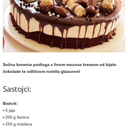
a
m
a
Sočna brownie podloga s finom mousse kremom od bijele
čokolade te odličnom nutella glazurom!
Sastojci:
Biskvit:
▪ 5 jaja
▪ 200 g šećera
▪ 250 g maslaca