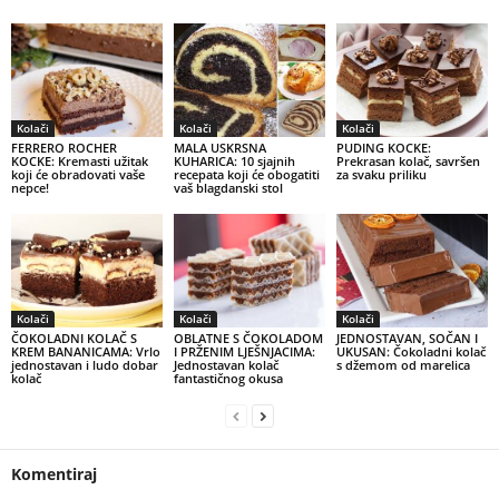
Kolači
Kolači
Kolači
FERRERO ROCHER
MALA USKRSNA
PUDING KOCKE:
KOCKE: Kremasti užitak
KUHARICA: 10 sjajnih
Prekrasan kolač, savršen
koji će obradovati vaše
recepata koji će obogatiti
za svaku priliku
nepce!
vaš blagdanski stol
Kolači
Kolači
Kolači
ČOKOLADNI KOLAČ S
OBLATNE S ČOKOLADOM
JEDNOSTAVAN, SOČAN I
KREM BANANICAMA: Vrlo
I PRŽENIM LJEŠNJACIMA:
UKUSAN: Čokoladni kolač
jednostavan i ludo dobar
Jednostavan kolač
s džemom od marelica
kolač
fantastičnog okusa
Komentiraj