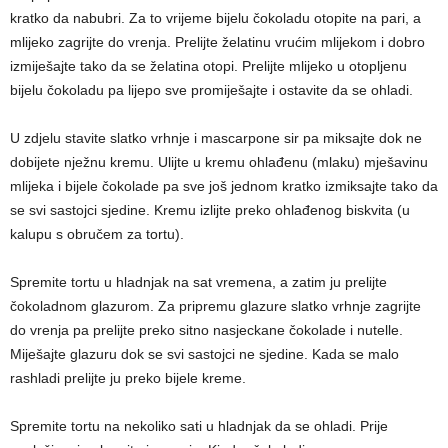
kratko da nabubri. Za to vrijeme bijelu čokoladu otopite na pari, a
mlijeko zagrijte do vrenja. Prelijte želatinu vrućim mlijekom i dobro
izmiješajte tako da se želatina otopi. Prelijte mlijeko u otopljenu
bijelu čokoladu pa lijepo sve promiješajte i ostavite da se ohladi.
U zdjelu stavite slatko vrhnje i mascarpone sir pa miksajte dok ne
dobijete nježnu kremu. Ulijte u kremu ohlađenu (mlaku) mješavinu
mlijeka i bijele čokolade pa sve još jednom kratko izmiksajte tako da
se svi sastojci sjedine. Kremu izlijte preko ohlađenog biskvita (u
kalupu s obručem za tortu).
Spremite tortu u hladnjak na sat vremena, a zatim ju prelijte
čokoladnom glazurom. Za pripremu glazure slatko vrhnje zagrijte
do vrenja pa prelijte preko sitno nasjeckane čokolade i nutelle.
Miješajte glazuru dok se svi sastojci ne sjedine. Kada se malo
rashladi prelijte ju preko bijele kreme.
Spremite tortu na nekoliko sati u hladnjak da se ohladi. Prije