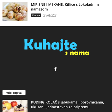
MIRISNE I MEKANE: Kiflice s čokoladnim
namazom
Peciva
24/03/2024
Više objava
PUDING KOLAČ s jabukama i borovnicama,
ukusan i jednostavan za pripremu