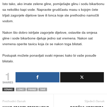
Isto tako, ako imate zelene gline, pomiješajte glinu i sodu bikarbonu
sa nekoliko kapi vode. Napravite grudičastu masu s kojojm ćete
trljati zagorjele dijelove tave ili lonca koje ste prethodno namočili
vodom.
Nakon što dobro istrljate zagorjele dijelove, ostavitie da smjesa
gline i sode bikarbone djeluje jedno sat vremena. Nakon sat
vremena operite tavicu koja će se nakon toga blistati.
Postupak možete ponavljati svaki mjesec kako bi vaše posuđe
blistalo.
1
SHARES
OZNAKE
LONCI
PRANJE
TAVE
Prethodni članak
Sljedeći članak