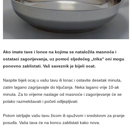
a
m
a
Ako imate tave i lonce na kojima se nataložila masnoća i
ostataci zagorijevanja, uz pomoć sljedećeg „trika“ oni mogu
ponovno zablistati. Vaš saveznik je bijeli ocat.
Naspite bijeli ocaj u vašu tavu ili lonac i ostavite desetak minuta,
zatim lagano zagrijavajte do ključanja. Neka lagano vrije 10-ak
minuta. Za to vrijeme naslage od masnoće i zagorijevanje će se
polako razmekšavati i početi odljepljivati.
Potom istrljajte vašu tavu žicom ili spužvom i sredstvom za pranje
posuđa. Vaša tava će na koncu zablistati kako nova.