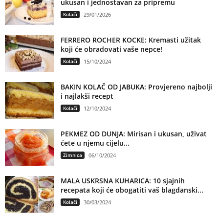
ukusan i jednostavan za pripremu
Kolači
29/01/2026
FERRERO ROCHER KOCKE: Kremasti užitak
koji će obradovati vaše nepce!
Kolači
15/10/2024
BAKIN KOLAČ OD JABUKA: Provjereno najbolji
i najlakši recept
Kolači
12/10/2024
PEKMEZ OD DUNJA: Mirisan i ukusan, uživat
ćete u njemu cijelu...
Zimnica
06/10/2024
MALA USKRSNA KUHARICA: 10 sjajnih
recepata koji će obogatiti vaš blagdanski...
Kolači
30/03/2024