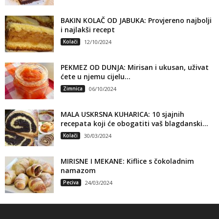
BAKIN KOLAČ OD JABUKA: Provjereno najbolji
i najlakši recept
Kolači
12/10/2024
PEKMEZ OD DUNJA: Mirisan i ukusan, uživat
ćete u njemu cijelu...
Zimnica
06/10/2024
MALA USKRSNA KUHARICA: 10 sjajnih
recepata koji će obogatiti vaš blagdanski...
Kolači
30/03/2024
MIRISNE I MEKANE: Kiflice s čokoladnim
namazom
Peciva
24/03/2024