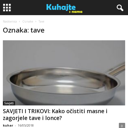
Naslovnica
Oznake
Tave
K
Oznaka: tave
u
h
a
j
t
e
Savjeti
SAVJETI I TRIKOVI: Kako očistiti masne i
s
zagorjele tave i lonce?
n
kuhar
-
16/05/2018
0