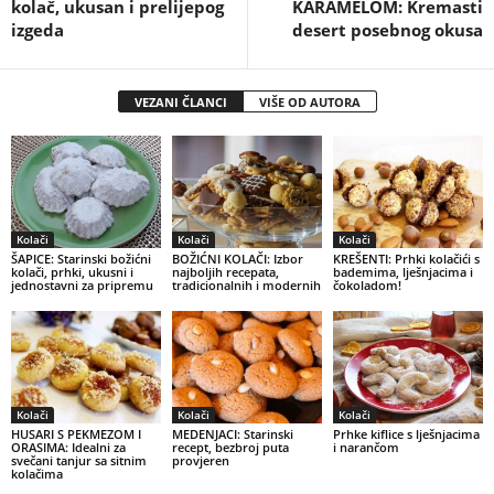
kolač, ukusan i prelijepog
KARAMELOM: Kremasti
izgeda
desert posebnog okusa
VEZANI ČLANCI
VIŠE OD AUTORA
Kolači
Kolači
Kolači
ŠAPICE: Starinski božićni
BOŽIĆNI KOLAČI: Izbor
KREŠENTI: Prhki kolačići s
kolači, prhki, ukusni i
najboljih recepata,
bademima, lješnjacima i
jednostavni za pripremu
tradicionalnih i modernih
čokoladom!
Kolači
Kolači
Kolači
HUSARI S PEKMEZOM I
MEDENJACI: Starinski
Prhke kiflice s lješnjacima
ORASIMA: Idealni za
recept, bezbroj puta
i narančom
svečani tanjur sa sitnim
provjeren
kolačima