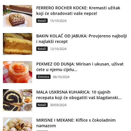
FERRERO ROCHER KOCKE: Kremasti užitak
koji će obradovati vaše nepce!
Kolači
15/10/2024
BAKIN KOLAČ OD JABUKA: Provjereno najbolji
i najlakši recept
Kolači
12/10/2024
PEKMEZ OD DUNJA: Mirisan i ukusan, uživat
ćete u njemu cijelu...
Zimnica
06/10/2024
MALA USKRSNA KUHARICA: 10 sjajnih
recepata koji će obogatiti vaš blagdanski...
Kolači
30/03/2024
MIRISNE I MEKANE: Kiflice s čokoladnim
namazom