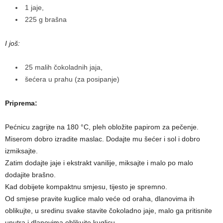
1 jaje,
225 g brašna
I još:
25 malih čokoladnih jaja,
šećera u prahu (za posipanje)
Priprema:
Pećnicu zagrijte na 180 °C, pleh obložite papirom za pečenje.
Miserom dobro izradite maslac. Dodajte mu šećer i sol i dobro
izmiksajte.
Zatim dodajte jaje i ekstrakt vanilije, miksajte i malo po malo
dodajite brašno.
Kad dobijete kompaktnu smjesu, tijesto je spremno.
Od smjese pravite kuglice malo veće od oraha, dlanovima ih
oblikujte, u sredinu svake stavite čokoladno jaje, malo ga pritisnite
unutra i dlanovima oblikujte kuglicu.