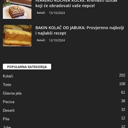
FERRERO ROCHER KOCKE: Kremasti užitak
koji će obradovati vaše nepce!
Kolači
15/10/2024
BAKIN KOLAČ OD JABUKA: Provjereno najbolji
i najlakši recept
Kolači
12/10/2024
POPULARNA KATEGORIJA
202
Kolači
108
Torte
61
Glavna jela
38
Peciva
32
Deserti
12
Pite
12
Juhe