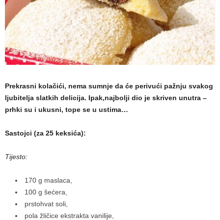
a
m
a
Prekrasni kolačići, nema sumnje da će perivući pažnju svakog
ljubitelja slatkih delicija. Ipak,najbolji dio je skriven unutra –
prhki su i ukusni, tope se u ustima…
Sastojci (za 25 keksića):
Tijesto:
170 g maslaca,
100 g šećera,
prstohvat soli,
pola žličice ekstrakta vanilije,