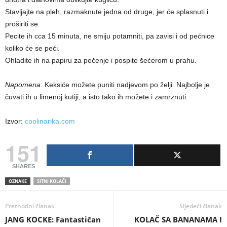
Stavljajte na pleh, razmaknute jedna od druge, jer će splasnuti i
proširiti se.
Pecite ih cca 15 minuta, ne smiju potamniti, pa zavisi i od pećnice
koliko će se peći.
Ohladite ih na papiru za pečenje i pospite šećerom u prahu.
Napomena:
Keksiće možete puniti nadjevom po želji. Najbolje je
čuvati ih u limenoj kutiji, a isto tako ih možete i zamrznuti.
Izvor:
coolinarika.com
151
SHARES
OZNAKE
SITNI KOLAČI
Prethodni članak
Sljedeći članak
JANG KOCKE: Fantastičan
KOLAČ SA BANANAMA I