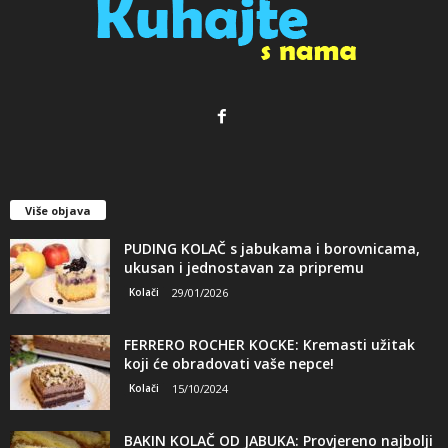
Više objava
PUDING KOLAČ s jabukama i borovnicama,
ukusan i jednostavan za pripremu
Kolači
29/01/2026
FERRERO ROCHER KOCKE: Kremasti užitak
koji će obradovati vaše nepce!
Kolači
15/10/2024
BAKIN KOLAČ OD JABUKA: Provjereno najbolji