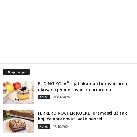
Najnovije
PUDING KOLAČ s jabukama i borovnicama,
ukusan i jednostavan za pripremu
Kolači
29/01/2026
FERRERO ROCHER KOCKE: Kremasti užitak
koji će obradovati vaše nepce!
Kolači
15/10/2024