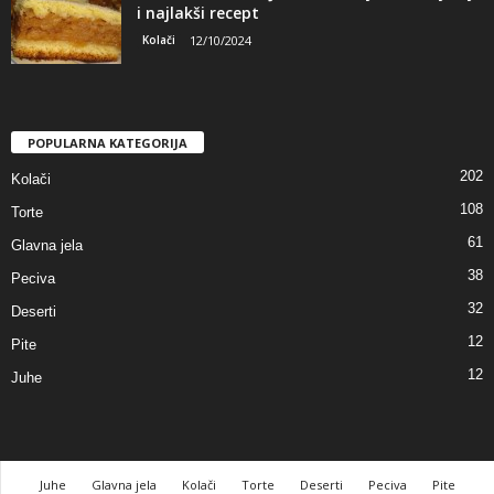
i najlakši recept
Kolači
12/10/2024
POPULARNA KATEGORIJA
202
Kolači
108
Torte
61
Glavna jela
38
Peciva
32
Deserti
12
Pite
12
Juhe
Juhe
Glavna jela
Kolači
Torte
Deserti
Peciva
Pite