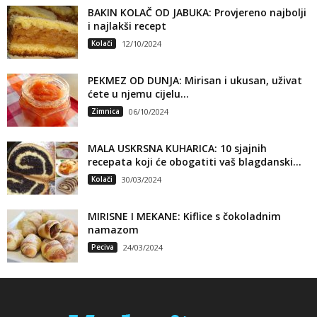
BAKIN KOLAČ OD JABUKA: Provjereno najbolji
i najlakši recept
Kolači
12/10/2024
PEKMEZ OD DUNJA: Mirisan i ukusan, uživat
ćete u njemu cijelu...
Zimnica
06/10/2024
MALA USKRSNA KUHARICA: 10 sjajnih
recepata koji će obogatiti vaš blagdanski...
Kolači
30/03/2024
MIRISNE I MEKANE: Kiflice s čokoladnim
namazom
Peciva
24/03/2024