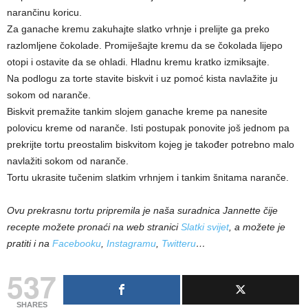
narančinu koricu.
Za ganache kremu zakuhajte slatko vrhnje i prelijte ga preko
razlomljene čokolade. Promiješajte kremu da se čokolada lijepo
otopi i ostavite da se ohladi. Hladnu kremu kratko izmiksajte.
Na podlogu za torte stavite biskvit i uz pomoć kista navlažite ju
sokom od naranče.
Biskvit premažite tankim slojem ganache kreme pa nanesite
polovicu kreme od naranče. Isti postupak ponovite još jednom pa
prekrijte tortu preostalim biskvitom kojeg je također potrebno malo
navlažiti sokom od naranče.
Tortu ukrasite tučenim slatkim vrhnjem i tankim šnitama naranče.
Ovu prekrasnu tortu pripremila je naša suradnica Jannette čije
recepte možete pronaći na web stranici
Slatki svijet
, a možete je
pratiti i na
Facebooku
,
Instagramu
,
Twitteru
…
537
SHARES