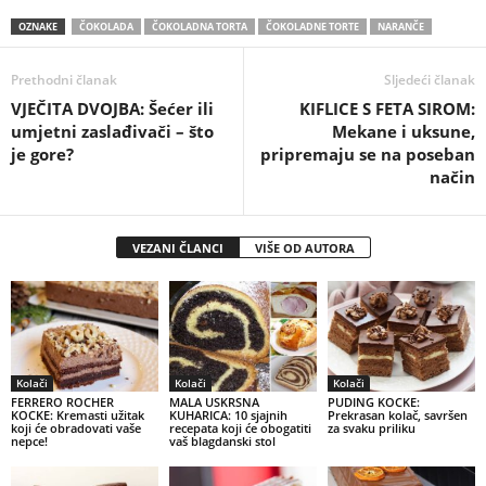
OZNAKE
ČOKOLADA
ČOKOLADNA TORTA
ČOKOLADNE TORTE
NARANČE
Prethodni članak
Sljedeći članak
VJEČITA DVOJBA: Šećer ili
KIFLICE S FETA SIROM:
umjetni zaslađivači – što
Mekane i uksune,
je gore?
pripremaju se na poseban
način
VEZANI ČLANCI
VIŠE OD AUTORA
Kolači
Kolači
Kolači
FERRERO ROCHER
MALA USKRSNA
PUDING KOCKE:
KOCKE: Kremasti užitak
KUHARICA: 10 sjajnih
Prekrasan kolač, savršen
koji će obradovati vaše
recepata koji će obogatiti
za svaku priliku
nepce!
vaš blagdanski stol