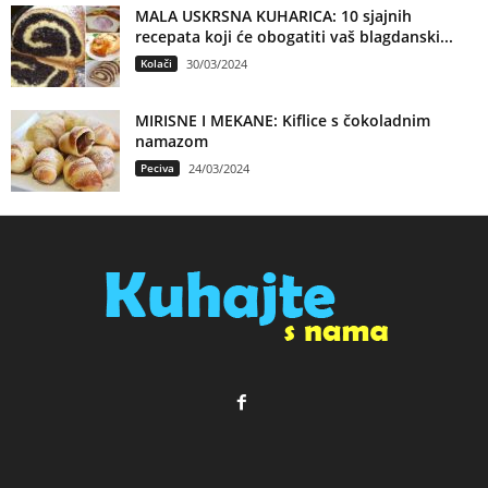
MALA USKRSNA KUHARICA: 10 sjajnih
recepata koji će obogatiti vaš blagdanski...
Kolači
30/03/2024
MIRISNE I MEKANE: Kiflice s čokoladnim
namazom
Peciva
24/03/2024