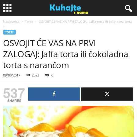
Naslovnica
Torte
OSVOJIT ĆE VAS NA PRVI ZALOGAJ: Jaffa torta ili čokoladna torta
K
s...
TORTE
u
OSVOJIT ĆE VAS NA PRVI
ZALOGAJ: Jaffa torta ili čokoladna
h
torta s narančom
a
09/08/2017
2522
0
j
537
t
SHARES
e
s
n