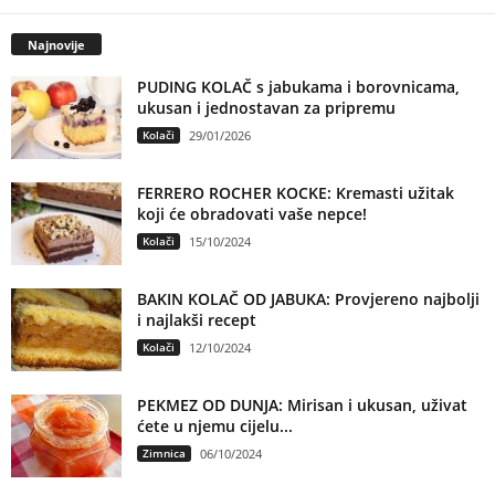
Najnovije
PUDING KOLAČ s jabukama i borovnicama,
ukusan i jednostavan za pripremu
Kolači
29/01/2026
FERRERO ROCHER KOCKE: Kremasti užitak
koji će obradovati vaše nepce!
Kolači
15/10/2024
BAKIN KOLAČ OD JABUKA: Provjereno najbolji
i najlakši recept
Kolači
12/10/2024
PEKMEZ OD DUNJA: Mirisan i ukusan, uživat
ćete u njemu cijelu...
Zimnica
06/10/2024