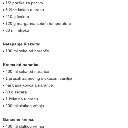
▪ 1/2 praška za pecivo
▪ 3 žlice kakaa u prahu
▪ 210 g šećera
▪ 120 g margarina sobne temperature
▪ 80 ml mlijeka
Natapanje biskvita:
▪ 100 ml soka od naranče
Krema od naranče:
▪ 400 ml soka od naranče
▪ 1 prašak za puding s okusom vanilije
▪ naribana korica 1 naranče
▪ 80 g šećera
▪ 1 želatina u prahu
▪ 200 ml slatkog vrhnja
Ganache krema:
▪ 400 ml slatkog vrhnja