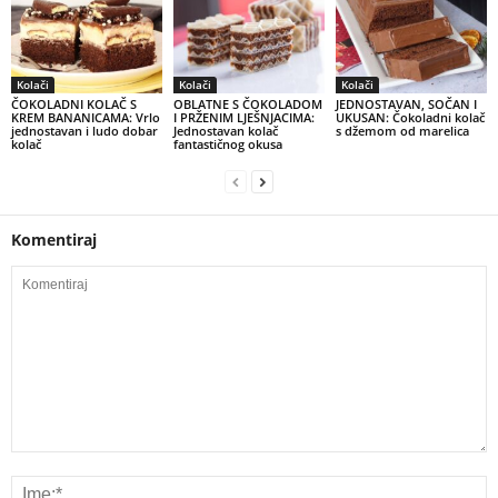
Kolači
Kolači
Kolači
ČOKOLADNI KOLAČ S
OBLATNE S ČOKOLADOM
JEDNOSTAVAN, SOČAN I
KREM BANANICAMA: Vrlo
I PRŽENIM LJEŠNJACIMA:
UKUSAN: Čokoladni kolač
jednostavan i ludo dobar
Jednostavan kolač
s džemom od marelica
kolač
fantastičnog okusa
Komentiraj