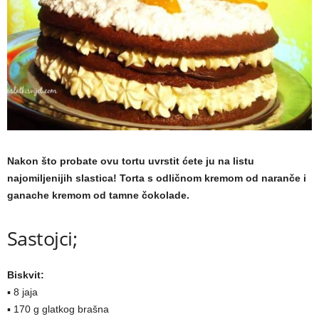
a
m
a
Nakon što probate ovu tortu uvrstit ćete ju na listu
najomiljenijih slastica! Torta s odličnom kremom od naranče i
ganache kremom od tamne čokolade.
Sastojci;
Biskvit:
▪ 8 jaja
▪ 170 g glatkog brašna