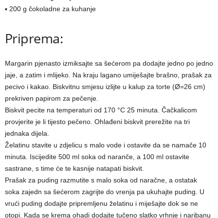
▪ 200 g čokoladne za kuhanje
Priprema:
Margarin pjenasto izmiksajte sa šećerom pa dodajte jedno po jedno
jaje, a zatim i mlijeko. Na kraju lagano umiješajte brašno, prašak za
pecivo i kakao. Biskvitnu smjesu izlijte u kalup za torte (Ø=26 cm)
prekriven papirom za pečenje.
Biskvit pecite na temperaturi od 170 °C 25 minuta. Čačkalicom
provjerite je li tijesto pečeno. Ohlađeni biskvit prerežite na tri
jednaka dijela.
Želatinu stavite u zdjelicu s malo vode i ostavite da se namače 10
minuta. Iscijedite 500 ml soka od naranče, a 100 ml ostavite
sastrane, s time će te kasnije natapati biskvit.
Prašak za puding razmutite s malo soka od naračne, a ostatak
soka zajedn sa šećerom zagrijte do vrenja pa ukuhajte puding. U
vrući puding dodajte pripremljenu želatinu i miješajte dok se ne
otopi. Kada se krema ohadi dodajte tučeno slatko vrhnje i naribanu