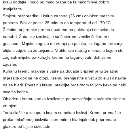
kraju dodajte i malo po malo oraha pa kuhačom sve dobro
izmiješajte.
Smjesu rasporedite u kalup za torte (26 cm) obložen masnim
papirom. Biskvit pecite 25 minuta na temperaturi od 170 °C.
Želatinu pripremite prema uputama na pakiranju i ostavite da
nabubri. Žutanjke izmiksajte sa šećerom, vanilin šećerom i
gustinom. Mlijeko zagrijte do vrenja pa polako, uz lagano miksanje,
ulijte u zdjelu sa žutanjcima. Vratite sve natrag u lonac u kojem ste
zagrijali mlijeko pa kuhajte kremu na laganoj vatri dok se ne
zgusne.
Kuhanu kremu maknite s vatre pa dodajte pripremljenu želatinu i
miješajte dok se ne otopi. Kremu premjestite u veću zdjelu i ostavite
da se hladi. Površinu kremu prekrijte prozirnom folijom kako se nebi
stvorila korica.
Ohlađenu kremu kratko izmiksajte pa pomiješajte s tučenim slatkim
vrhnjem.
Tortu slažite u kalupu u kojem se pekao biskvit. Kremu premažite
preko ohlađenog biskvita i spremite u hladnjak dok pripremate
glazuru od bijele čokolade.