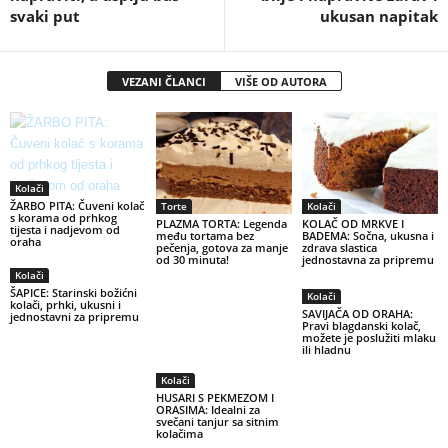
svaki put
ukusan napitak
VEZANI ČLANCI
VIŠE OD AUTORA
Kolači
ŽARBO PITA: Čuveni kolač
Torte
Kolači
s korama od prhkog
PLAZMA TORTA: Legenda
KOLAČ OD MRKVE I
tijesta i nadjevom od
među tortama bez
BADEMA: Sočna, ukusna i
oraha
pečenja, gotova za manje
zdrava slastica
od 30 minuta!
jednostavna za pripremu
Kolači
ŠAPICE: Starinski božićni
Kolači
kolači, prhki, ukusni i
SAVIJAČA OD ORAHA:
jednostavni za pripremu
Pravi blagdanski kolač,
možete je poslužiti mlaku
ili hladnu
Kolači
HUSARI S PEKMEZOM I
ORASIMA: Idealni za
svečani tanjur sa sitnim
kolačima