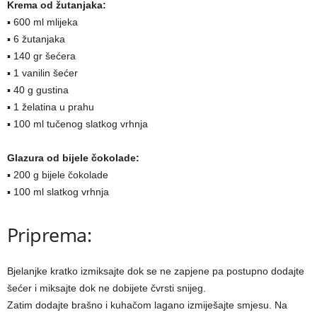
Krema od žutanjaka:
▪ 600 ml mlijeka
▪ 6 žutanjaka
▪ 140 gr šećera
▪ 1 vanilin šećer
▪ 40 g gustina
▪ 1 želatina u prahu
▪ 100 ml tučenog slatkog vrhnja
Glazura od bijele čokolade:
▪ 200 g bijele čokolade
▪ 100 ml slatkog vrhnja
Priprema:
Bjelanjke kratko izmiksajte dok se ne zapjene pa postupno dodajte
šećer i miksajte dok ne dobijete čvrsti snijeg.
Zatim dodajte brašno i kuhačom lagano izmiješajte smjesu. Na