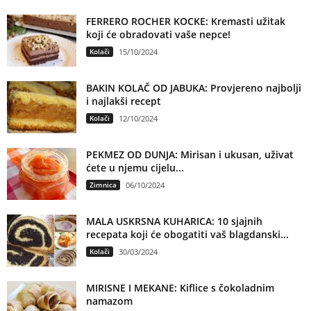
FERRERO ROCHER KOCKE: Kremasti užitak
koji će obradovati vaše nepce!
Kolači
15/10/2024
BAKIN KOLAČ OD JABUKA: Provjereno najbolji
i najlakši recept
Kolači
12/10/2024
PEKMEZ OD DUNJA: Mirisan i ukusan, uživat
ćete u njemu cijelu...
Zimnica
06/10/2024
MALA USKRSNA KUHARICA: 10 sjajnih
recepata koji će obogatiti vaš blagdanski...
Kolači
30/03/2024
MIRISNE I MEKANE: Kiflice s čokoladnim
namazom