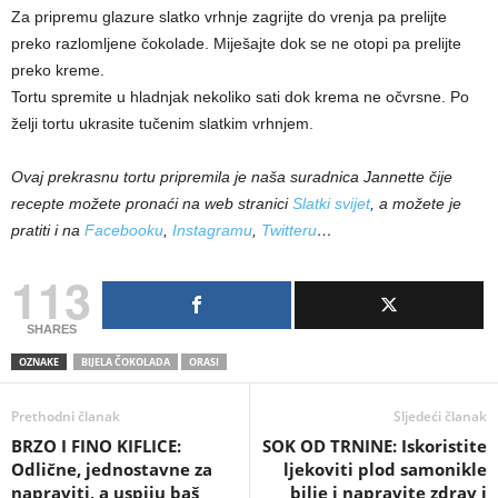
Za pripremu glazure slatko vrhnje zagrijte do vrenja pa prelijte
preko razlomljene čokolade. Miješajte dok se ne otopi pa prelijte
preko kreme.
Tortu spremite u hladnjak nekoliko sati dok krema ne očvrsne. Po
želji tortu ukrasite tučenim slatkim vrhnjem.
Ovaj prekrasnu tortu pripremila je naša suradnica Jannette čije
recepte možete pronaći na web stranici
Slatki svijet
, a možete je
pratiti i na
Facebooku
,
Instagramu
,
Twitteru
…
113
SHARES
OZNAKE
BIJELA ČOKOLADA
ORASI
Prethodni članak
Sljedeći članak
BRZO I FINO KIFLICE:
SOK OD TRNINE: Iskoristite
Odlične, jednostavne za
ljekoviti plod samonikle
napraviti, a uspiju baš
bilje i napravite zdrav i