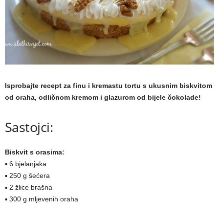
a
m
a
Isprobajte recept za finu i kremastu tortu s ukusnim biskvitom
od oraha, odličnom kremom i glazurom od bijele čokolade!
Sastojci:
Biskvit s orasima:
▪ 6 bjelanjaka
▪ 250 g šećera
▪ 2 žlice brašna
▪ 300 g mljevenih oraha