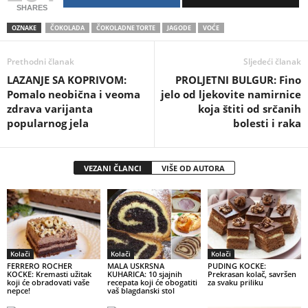
SHARES
OZNAKE
ČOKOLADA
ČOKOLADNE TORTE
JAGODE
VOĆE
Prethodni članak
Sljedeći članak
LAZANJE SA KOPRIVOM:
PROLJETNI BULGUR: Fino
Pomalo neobična i veoma
jelo od ljekovite namirnice
zdrava varijanta
koja štiti od srčanih
popularnog jela
bolesti i raka
VEZANI ČLANCI
VIŠE OD AUTORA
Kolači
Kolači
Kolači
FERRERO ROCHER
MALA USKRSNA
PUDING KOCKE:
KOCKE: Kremasti užitak
KUHARICA: 10 sjajnih
Prekrasan kolač, savršen
koji će obradovati vaše
recepata koji će obogatiti
za svaku priliku
nepce!
vaš blagdanski stol