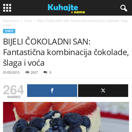
Naslovnica
Torte
BIJELI ČOKOLADNI SAN: Fantastična kombinacija čokolade, šlaga
K
i voća
TORTE
u
BIJELI ČOKOLADNI SAN:
Fantastična kombinacija čokolade,
h
šlaga i voća
a
01/05/2015
2927
0
j
264
t
SHARES
e
s
n