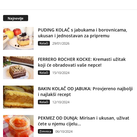
Najnovije
PUDING KOLAČ s jabukama i borovnicama,
ukusan i jednostavan za pripremu
Kolači
29/01/2026
FERRERO ROCHER KOCKE: Kremasti užitak
koji će obradovati vaše nepce!
Kolači
15/10/2024
BAKIN KOLAČ OD JABUKA: Provjereno najbolji
i najlakši recept
Kolači
12/10/2024
PEKMEZ OD DUNJA: Mirisan i ukusan, uživat
ćete u njemu cijelu...
Zimnica
06/10/2024