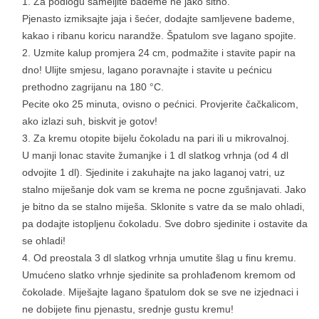
Za podlogu sameljite bademe ne jako sitno.
Pjenasto izmiksajte jaja i šećer, dodajte samljevene bademe,
kakao i ribanu koricu narandže. Špatulom sve lagano spojite.
Uzmite kalup promjera 24 cm, podmažite i stavite papir na
dno! Ulijte smjesu, lagano poravnajte i stavite u pećnicu
prethodno zagrijanu na 180 °C.
Pecite oko 25 minuta, ovisno o pećnici. Provjerite čačkalicom,
ako izlazi suh, biskvit je gotov!
Za kremu otopite bijelu čokoladu na pari ili u mikrovalnoj.
U manji lonac stavite žumanjke i 1 dl slatkog vrhnja (od 4 dl
odvojite 1 dl). Sjedinite i zakuhajte na jako laganoj vatri, uz
stalno miješanje dok vam se krema ne pocne zgušnjavati. Jako
je bitno da se stalno miješa. Sklonite s vatre da se malo ohladi,
pa dodajte istopljenu čokoladu. Sve dobro sjedinite i ostavite da
se ohladi!
Od preostala 3 dl slatkog vrhnja umutite šlag u finu kremu.
Umućeno slatko vrhnje sjedinite sa prohlađenom kremom od
čokolade. Miješajte lagano špatulom dok se sve ne izjednaci i
ne dobijete finu pjenastu, srednje gustu kremu!