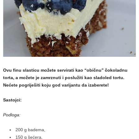
a
m
a
Ovu finu slasticu možete servirati kao “običnu” čokoladnu
torta, a možete je zamrznuti i poslužiti kao sladoled tortu.
Nećete pogriješiti koju god varijantu da izaberete!
Sastojci:
Podloga:
200 g badema,
150 g šećera,