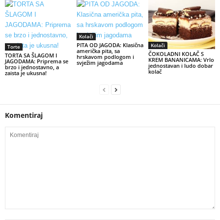
Kolači
PITA OD JAGODA: Klasična
Kolači
Torte
američka pita, sa
ČOKOLADNI KOLAČ S
TORTA SA ŠLAGOM I
hrskavom podlogom i
KREM BANANICAMA: Vrlo
JAGODAMA: Priprema se
svježim jagodama
jednostavan i ludo dobar
brzo i jednostavno, a
kolač
zaista je ukusna!
Komentiraj