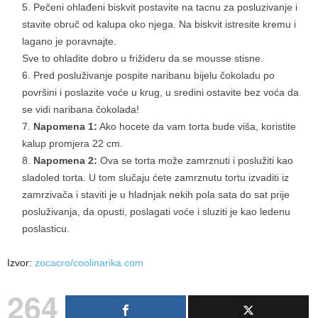
Pečeni ohlađeni biskvit postavite na tacnu za posluzivanje i
stavite obruč od kalupa oko njega. Na biskvit istresite kremu i
lagano je poravnajte.
Sve to ohladite dobro u frižideru da se mousse stisne.
Pred posluživanje pospite naribanu bijelu čokoladu po
površini i poslazite voće u krug, u sredini ostavite bez voća da
se vidi naribana čokolada!
Napomena 1:
Ako hocete da vam torta bude viša, koristite
kalup promjera 22 cm.
Napomena 2:
Ova se torta može zamrznuti i poslužiti kao
sladoled torta. U tom slučaju ćete zamrznutu tortu izvaditi iz
zamrzivača i staviti je u hladnjak nekih pola sata do sat prije
posluživanja, da opusti, poslagati voće i sluziti je kao ledenu
poslasticu.
Izvor:
zocacro/coolinarika.com
264