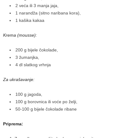
2 veća ili 3 manja jaja,
1 narandža (sitno naribana kora),
1 kašika kakaa
Krema (mousse):
200 g bijele čokolade,
3 žumanjka,
4 dl slatkog vrhnja
Za ukrašavanje:
100 g jagoda,
100 g borovnica ili voće po želji,
50-100 g bijele čokolade ribane
Priprema: