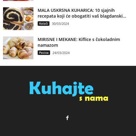
MALA USKRSNA KUHARICA: 10 sjajnih
recepata koji će obogatiti vaš blagdanski...
Kolači
30/03/2024
MIRISNE I MEKANE: Kiflice s čokoladnim
namazom
Peciva
24/03/2024