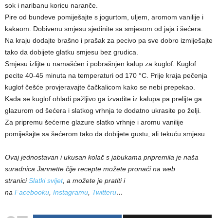
sok i naribanu koricu naranče.
Pire od bundeve pomiješajte s jogurtom, uljem, aromom vanilije i
kakaom. Dobivenu smjesu sjedinite sa smjesom od jaja i šećera.
Na kraju dodajte brašno i prašak za pecivo pa sve dobro izmiješajte
tako da dobijete glatku smjesu bez grudica.
Smjesu izlijte u namašćen i pobrašnjen kalup za kuglof. Kuglof
pecite 40-45 minuta na temperaturi od 170 °C. Prije kraja pečenja
kuglof češće provjeravajte čačkalicom kako se nebi prepekao.
Kada se kuglof ohladi pažljivo ga izvadite iz kalupa pa prelijte ga
glazurom od šećera i slatkog vrhnja te dodatno ukrasite po želji.
Za pripremu šećerne glazure slatko vrhnje i aromu vanilije
pomiješajte sa šećerom tako da dobijete gustu, ali tekuću smjesu.
Ovaj jednostavan i ukusan kolač s jabukama pripremila je naša
suradnica Jannette čije recepte možete pronaći na web
stranici
Slatki svijet
, a možete je pratiti i
na
Facebooku
,
Instagramu
,
Twitteru
…