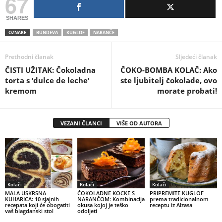
67
SHARES
OZNAKE
BUNDEVA
KUGLOF
NARANČE
Prethodni članak
Sljedeći članak
ČISTI UŽITAK: Čokoladna
ČOKO-BOMBA KOLAČ: Ako
torta s ‘dulce de leche’
ste ljubitelj čokolade, ovo
kremom
morate probati!
VEZANI ČLANCI
VIŠE OD AUTORA
Kolači
Kolači
Kolači
MALA USKRSNA
ČOKOLADNE KOCKE S
PRIPREMITE KUGLOF
KUHARICA: 10 sjajnih
NARANČOM: Kombinacija
prema tradicionalnom
recepata koji će obogatiti
okusa kojoj je teško
receptu iz Alzasa
vaš blagdanski stol
odoljeti