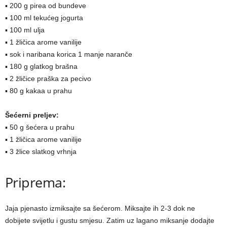
▪ 200 g pirea od bundeve
▪ 100 ml tekućeg jogurta
▪ 100 ml ulja
▪ 1 žličica arome vanilije
▪ sok i naribana korica 1 manje naranče
▪ 180 g glatkog brašna
▪ 2 žličice praška za pecivo
▪ 80 g kakaa u prahu
Šećerni preljev:
▪ 50 g šećera u prahu
▪ 1 žličica arome vanilije
▪ 3 žlice slatkog vrhnja
Priprema:
Jaja pjenasto izmiksajte sa šećerom. Miksajte ih 2-3 dok ne
dobijete svijetlu i gustu smjesu. Zatim uz lagano miksanje dodajte