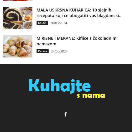
MALA USKRSNA KUHARICA: 10 sjajnih
recepata koji će obogatiti vaš blagdanski...
Kolači
30/03/2024
MIRISNE I MEKANE: Kiflice s čokoladnim
namazom
Peciva
24/03/2024