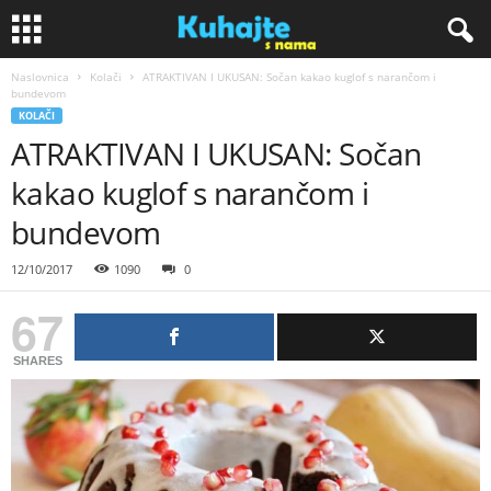
Naslovnica
Kolači
ATRAKTIVAN I UKUSAN: Sočan kakao kuglof s narančom i
K
bundevom
KOLAČI
u
ATRAKTIVAN I UKUSAN: Sočan
kakao kuglof s narančom i
h
bundevom
a
12/10/2017
1090
0
j
67
t
SHARES
e
s
n