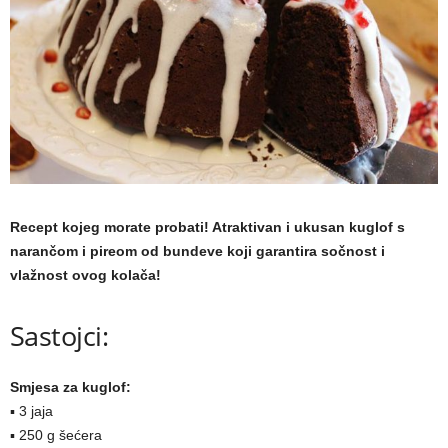
a
m
a
Recept kojeg morate probati! Atraktivan i ukusan kuglof s
narančom i pireom od bundeve koji garantira sočnost i
vlažnost ovog kolača!
Sastojci:
Smjesa za kuglof:
▪ 3 jaja
▪ 250 g šećera