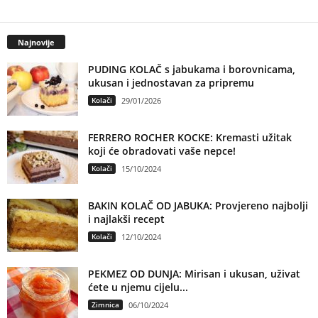
Najnovije
PUDING KOLAČ s jabukama i borovnicama,
ukusan i jednostavan za pripremu
Kolači
29/01/2026
FERRERO ROCHER KOCKE: Kremasti užitak
koji će obradovati vaše nepce!
Kolači
15/10/2024
BAKIN KOLAČ OD JABUKA: Provjereno najbolji
i najlakši recept
Kolači
12/10/2024
PEKMEZ OD DUNJA: Mirisan i ukusan, uživat
ćete u njemu cijelu...
Zimnica
06/10/2024