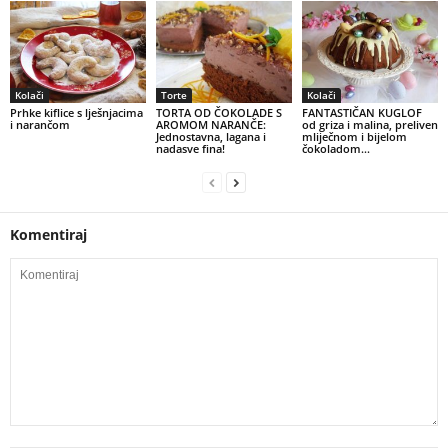
Kolači
Torte
Kolači
Prhke kiflice s lješnjacima
TORTA OD ČOKOLADE S
FANTASTIČAN KUGLOF
i narančom
AROMOM NARANČE:
od griza i malina, preliven
Jednostavna, lagana i
mliječnom i bijelom
nadasve fina!
čokoladom…
Komentiraj