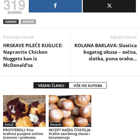
319
SHARES
OZNAKE
KRAFNE
Prethodni članak
Sljedeći članak
HRSKAVE PILEĆE KUGLICE:
ROLANA BAKLAVA: Slastica
Napravite Chicken
bogatog okusa – sočna,
Nuggets kao iz
slatka, puna oraha…
McDonald’sa
VEZANI ČLANCI
VIŠE OD AUTORA
Kolači
Deserti
PROFITEROLI: Fine
RECEPT NAŠEG ČITATELJA:
krafnice punjene sočnim
Krafne savršenog okusa i
kremom i prelivene
konzistencije