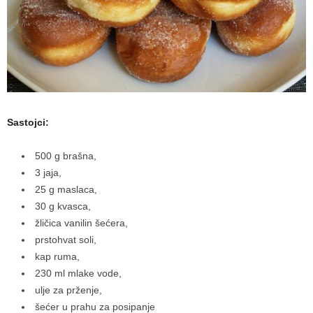
a
m
a
Sastojci:
500 g brašna,
3 jaja,
25 g maslaca,
30 g kvasca,
žličica vanilin šećera,
prstohvat soli,
kap ruma,
230 ml mlake vode,
ulje za prženje,
šećer u prahu za posipanje