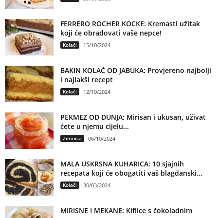
FERRERO ROCHER KOCKE: Kremasti užitak
koji će obradovati vaše nepce!
Kolači
15/10/2024
BAKIN KOLAČ OD JABUKA: Provjereno najbolji
i najlakši recept
Kolači
12/10/2024
PEKMEZ OD DUNJA: Mirisan i ukusan, uživat
ćete u njemu cijelu...
Zimnica
06/10/2024
MALA USKRSNA KUHARICA: 10 sjajnih
recepata koji će obogatiti vaš blagdanski...
Kolači
30/03/2024
MIRISNE I MEKANE: Kiflice s čokoladnim