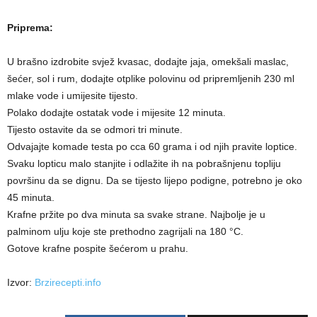
Priprema:
U brašno izdrobite svjež kvasac, dodajte jaja, omekšali maslac,
šećer, sol i rum, dodajte otplike polovinu od pripremljenih 230 ml
mlake vode i umijesite tijesto.
Polako dodajte ostatak vode i mijesite 12 minuta.
Tijesto ostavite da se odmori tri minute.
Odvajajte komade testa po cca 60 grama i od njih pravite loptice.
Svaku lopticu malo stanjite i odlažite ih na pobrašnjenu topliju
površinu da se dignu. Da se tijesto lijepo podigne, potrebno je oko
45 minuta.
Krafne pržite po dva minuta sa svake strane. Najbolje je u
palminom ulju koje ste prethodno zagrijali na 180 °C.
Gotove krafne pospite šećerom u prahu.
Izvor:
Brzirecepti.info