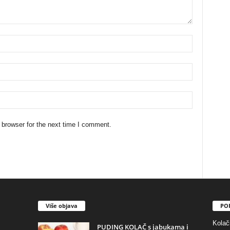
 browser for the next time I comment.
Više objava
PO
Kolač
PUDING KOLAČ s jabukama i