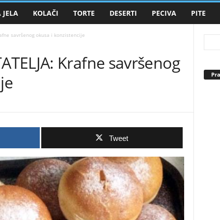
 JELA
KOLAČI
TORTE
DESERTI
PECIVA
PITE
fne savršenog okusa i konzistencije
ATELJA: Krafne savršenog
Pra
je
Tweet