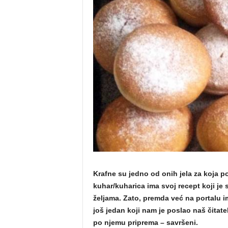
m
a
Krafne su jedno od onih jela za koja po
kuhar/kuharica ima svoj recept koji je 
željama. Zato, premda već na portalu
još jedan koji nam je poslao naš čitate
po njemu priprema – savršeni.