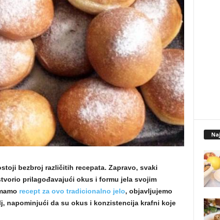
Naj
stoji bezbroj različitih recepata. Zapravo, svaki
stvorio prilagođavajući okus i formu jela svojim
 imamo
recept za ovo tradicionalno jelo
, objavljujemo
lj, napominjući da su okus i konzistencija krafni koje