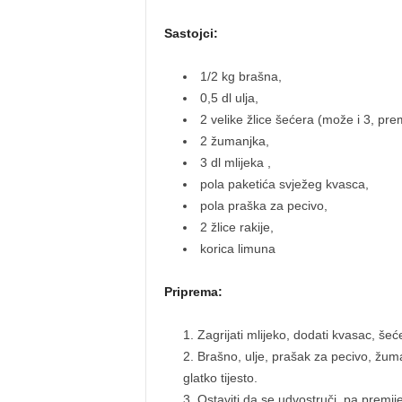
Sastojci:
1/2 kg brašna,
0,5 dl ulja,
2 velike žlice šećera (može i 3, pr
2 žumanjka,
3 dl mlijeka ,
pola paketića svježeg kvasca,
pola praška za pecivo,
2 žlice rakije,
korica limuna
Priprema:
Zagrijati mlijeko, dodati kvasac, šeće
Brašno, ulje, prašak za pecivo, žuman
glatko tijesto.
Ostaviti da se udvostruči, pa premijes