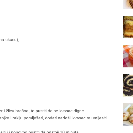
ema ukusu),
r i žlicu brašna, te pustiti da se kvasac digne.
jke i rakiju pomiješati, dodati nadošli kvasac te umijesiti
iti i i ponovno pustiti da odstoji 10 minuta.