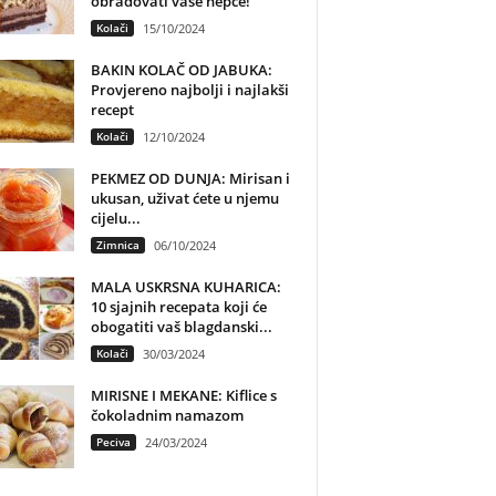
obradovati vaše nepce!
Kolači
15/10/2024
BAKIN KOLAČ OD JABUKA:
Provjereno najbolji i najlakši
recept
Kolači
12/10/2024
PEKMEZ OD DUNJA: Mirisan i
ukusan, uživat ćete u njemu
cijelu...
Zimnica
06/10/2024
MALA USKRSNA KUHARICA:
10 sjajnih recepata koji će
obogatiti vaš blagdanski...
Kolači
30/03/2024
MIRISNE I MEKANE: Kiflice s
čokoladnim namazom
Peciva
24/03/2024