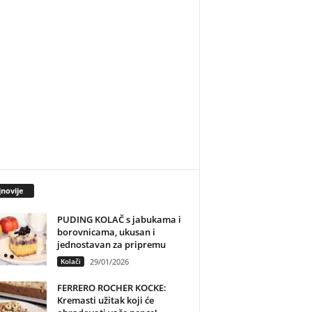
novije
PUDING KOLAČ s jabukama i
borovnicama, ukusan i
jednostavan za pripremu
Kolači
29/01/2026
FERRERO ROCHER KOCKE:
Kremasti užitak koji će