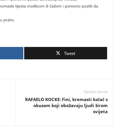
i komade tijesta modlicom ili čašom i ponovno pustiti da
 u prahu
Tweet
Sljedeći članak
RAFAELO KOCKE: Fini, kremasti kolač s
okusom koji obožavaju ljudi širom
svijeta