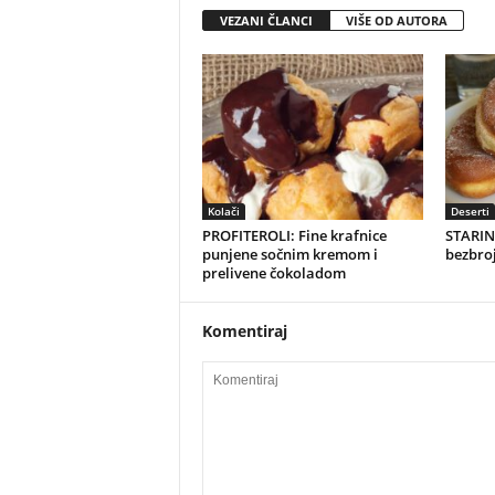
VEZANI ČLANCI
VIŠE OD AUTORA
Kolači
Deserti
PROFITEROLI: Fine krafnice
STARIN
punjene sočnim kremom i
bezbroj
prelivene čokoladom
Komentiraj