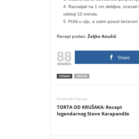
Razvaljati na 1 cm debljine, izrezat
odstoji 10 minuta.
Pržiti u ulju, a zatim posuti šećerom
Recept poslao:
Željko Anušić
88
Share
SHARES
OZNAKE
KRAFNE
Prethodni članak
TORTA OD KRUŠAKA: Recept
legendarnog Steve Karapandže