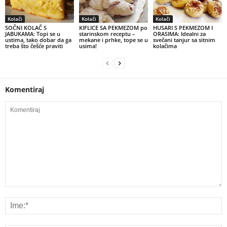
Kolači
Kolači
Kolači
SOČNI KOLAČ S
KIFLICE SA PEKMEZOM po
HUSARI S PEKMEZOM I
JABUKAMA: Topi se u
starinskom receptu –
ORASIMA: Idealni za
ustima, tako dobar da ga
mekane i prhke, tope se u
svečani tanjur sa sitnim
treba što češće praviti
usima!
kolačima
Komentiraj