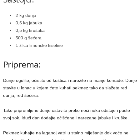
2 kg dunja
0,5 kg jabuka
0,5 kg krušaka
500 g šećera
1 žlica limunske kiseline
Priprema:
Dunje ogulite, očistite od koštica i narežite na manje komade. Dunje
stavite u lonac u kojem ćete kuhati pekmez tako da slažete red
dunja, red šećera.
Tako pripremljene dunje ostavite preko noći neka odstoje i puste
svoj sok. Idući dan dodajte očišćene i narezane jabuke i kruške.
Pekmez kuhajte na laganoj vatri u stalno miješanje dok voće ne