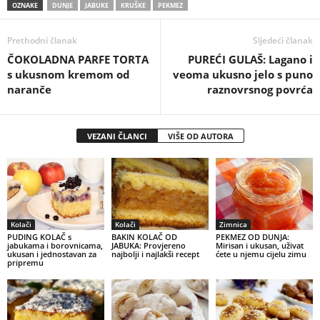
OZNAKE
DUNJE
JABUKE
KRUŠKE
PEKMEZ
Prethodni članak
Sljedeći članak
ČOKOLADNA PARFE TORTA
PUREĆI GULAŠ: Lagano i
s ukusnom kremom od
veoma ukusno jelo s puno
naranče
raznovrsnog povrća
VEZANI ČLANCI
VIŠE OD AUTORA
Kolači
Kolači
Zimnica
PUDING KOLAČ s
BAKIN KOLAČ OD
PEKMEZ OD DUNJA:
jabukama i borovnicama,
JABUKA: Provjereno
Mirisan i ukusan, uživat
ukusan i jednostavan za
najbolji i najlakši recept
ćete u njemu cijelu zimu
pripremu