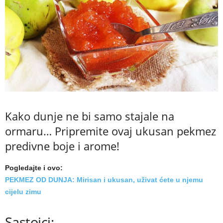
a
m
a
Kako dunje ne bi samo stajale na
ormaru… Pripremite ovaj ukusan pekmez
predivne boje i arome!
Pogledajte i ovo:
PEKMEZ OD DUNJA: Mirisan i ukusan, uživat ćete u njemu
cijelu zimu
Sastojci: