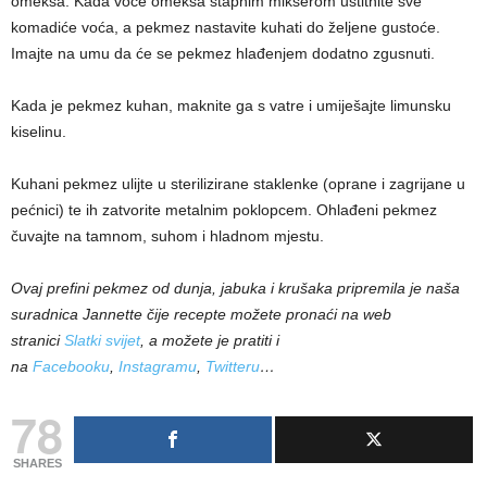
omekša. Kada voće omekša štapnim mikserom ustitnite sve
komadiće voća, a pekmez nastavite kuhati do željene gustoće.
Imajte na umu da će se pekmez hlađenjem dodatno zgusnuti.
Kada je pekmez kuhan, maknite ga s vatre i umiješajte limunsku
kiselinu.
Kuhani pekmez ulijte u sterilizirane staklenke (oprane i zagrijane u
pećnici) te ih zatvorite metalnim poklopcem. Ohlađeni pekmez
čuvajte na tamnom, suhom i hladnom mjestu.
Ovaj prefini pekmez od dunja, jabuka i krušaka pripremila je naša
suradnica Jannette čije recepte možete pronaći na web
stranici
Slatki svijet
, a možete je pratiti i
na
Facebooku
,
Instagramu
,
Twitteru
…
78
SHARES