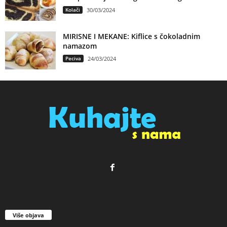
Kolači
30/03/2024
MIRISNE I MEKANE: Kiflice s čokoladnim
namazom
Peciva
24/03/2024
Više objava