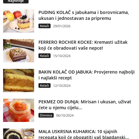
Najnovije
PUDING KOLAČ s jabukama i borovnicama,
ukusan i jednostavan za pripremu
Kolači
29/01/2026
FERRERO ROCHER KOCKE: Kremasti užitak
koji će obradovati vaše nepce!
Kolači
15/10/2024
BAKIN KOLAČ OD JABUKA: Provjereno najbolji
i najlakši recept
Kolači
12/10/2024
PEKMEZ OD DUNJA: Mirisan i ukusan, uživat
ćete u njemu cijelu...
Zimnica
06/10/2024
MALA USKRSNA KUHARICA: 10 sjajnih
recepata koji će obogatiti vaš blagdanski...