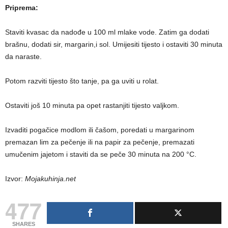
Priprema:
Staviti kvasac da nadođe u 100 ml mlake vode. Zatim ga dodati
brašnu, dodati sir, margarin,i sol. Umijesiti tijesto i ostaviti 30 minuta
da naraste.
Potom razviti tijesto što tanje, pa ga uviti u rolat.
Ostaviti još 10 minuta pa opet rastanjiti tijesto valjkom.
Izvaditi pogačice modlom ili čašom, poredati u margarinom
premazan lim za pečenje ili na papir za pečenje, premazati
umučenim jajetom i staviti da se peče 30 minuta na 200 °C.
Izvor:
Mojakuhinja.net
477
SHARES