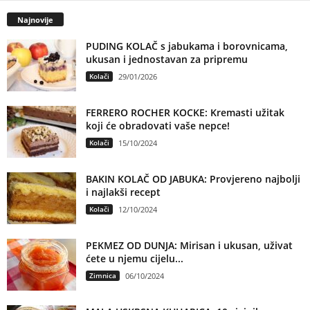
Najnovije
PUDING KOLAČ s jabukama i borovnicama,
ukusan i jednostavan za pripremu
Kolači
29/01/2026
FERRERO ROCHER KOCKE: Kremasti užitak
koji će obradovati vaše nepce!
Kolači
15/10/2024
BAKIN KOLAČ OD JABUKA: Provjereno najbolji
i najlakši recept
Kolači
12/10/2024
PEKMEZ OD DUNJA: Mirisan i ukusan, uživat
ćete u njemu cijelu...
Zimnica
06/10/2024