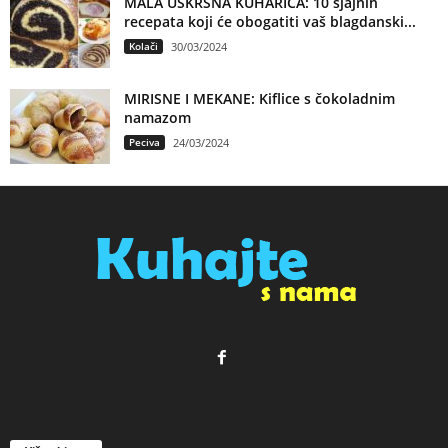
MALA USKRSNA KUHARICA: 10 sjajnih
recepata koji će obogatiti vaš blagdanski...
Kolači
30/03/2024
MIRISNE I MEKANE: Kiflice s čokoladnim
namazom
Peciva
24/03/2024