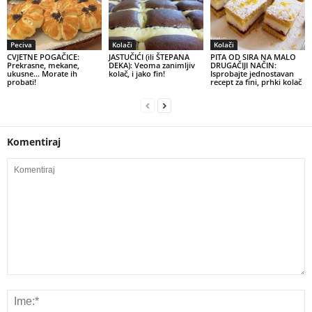
Peciva
Kolači
Kolači
CVJETNE POGAČICE:
JASTUČIĆI (ili ŠTEPANA
PITA OD SIRA NA MALO
Prekrasne, mekane,
DEKA): Veoma zanimljiv
DRUGAČIJI NAČIN:
ukusne… Morate ih
kolač, i jako fin!
Isprobajte jednostavan
probati!
recept za fini, prhki kolač
Komentiraj