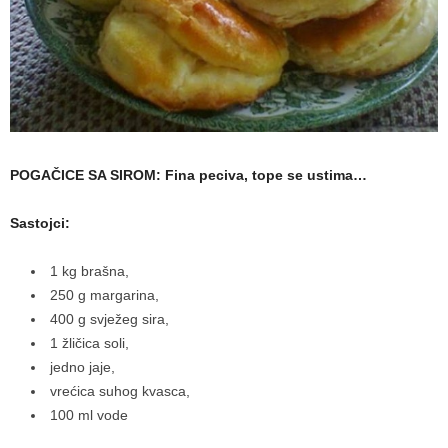
a
m
a
POGAČICE SA SIROM: Fina peciva, tope se ustima…
Sastojci:
1 kg brašna,
250 g margarina,
400 g svježeg sira,
1 žličica soli,
jedno jaje,
vrećica suhog kvasca,
100 ml vode