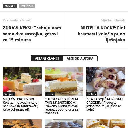
OZNAKE
SVJEŽI SIR
Prethodni članak
Sljedeći članak
ZDRAVI KEKSI: Trebaju vam
NUTELLA KOCKE: Fini
samo dva sastojka, gotovi
kremasti kolač s puno
za 15 minuta
lješnjaka
VEZANI ČLANCI
VIŠE OD AUTORA
Savjeti
Torte
Kolači
MLIJEČNI PROIZVODI:
CHEESECAKE S JEDNIM
PITA SA SVJEŽIM SIROM I
Koje zamrzavati, a koje
‘TAJNIM’ SASTOJKOM:
GROŽĐEM: Probajte
ne? Kako ih zamrzavati,
Svakako probajte ovaj
jedan zanimljiv jesenski
kako odmrzavati?
recept, ugodno ćete se
kolač
iznenaditi