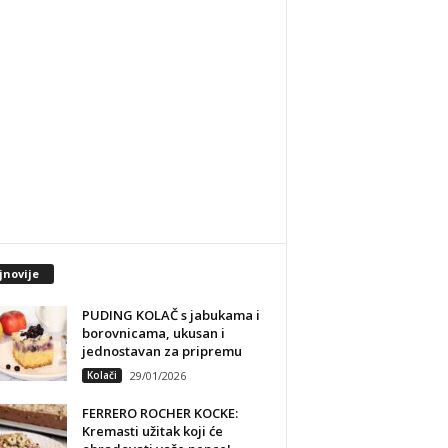
jnovije
PUDING KOLAČ s jabukama i
borovnicama, ukusan i
jednostavan za pripremu
Kolači
29/01/2026
FERRERO ROCHER KOCKE:
Kremasti užitak koji će