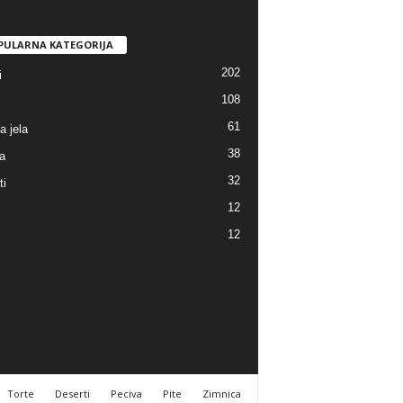
PULARNA KATEGORIJA
202
i
108
61
a jela
38
a
32
ti
12
12
Torte
Deserti
Peciva
Pite
Zimnica