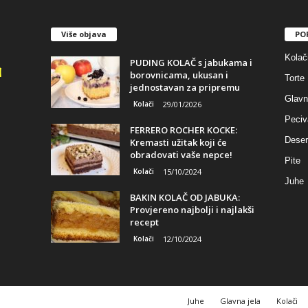
Više objava
PO
Kolač
PUDING KOLAČ s jabukama i
borovnicama, ukusan i
Torte
jednostavan za pripremu
Glavn
Kolači
29/01/2026
Peciv
FERRERO ROCHER KOCKE:
Deser
Kremasti užitak koji će
obradovati vaše nepce!
Pite
Kolači
15/10/2024
Juhe
BAKIN KOLAČ OD JABUKA:
Provjereno najbolji i najlakši
recept
Kolači
12/10/2024
Juhe
Glavna jela
Kolači