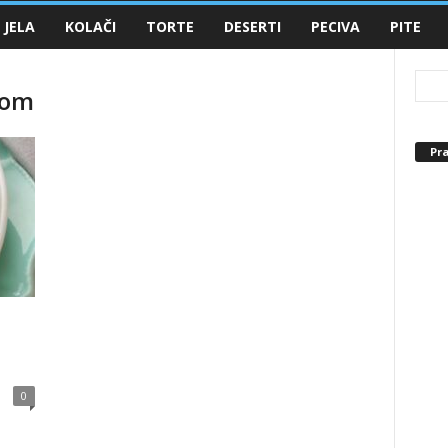
 JELA
KOLAČI
TORTE
DESERTI
PECIVA
PITE
som
Pra
0