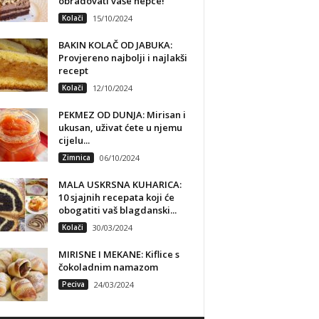
obradovati vaše nepce!
Kolači
15/10/2024
BAKIN KOLAČ OD JABUKA:
Provjereno najbolji i najlakši
recept
Kolači
12/10/2024
PEKMEZ OD DUNJA: Mirisan i
ukusan, uživat ćete u njemu
cijelu...
Zimnica
06/10/2024
MALA USKRSNA KUHARICA:
10 sjajnih recepata koji će
obogatiti vaš blagdanski...
Kolači
30/03/2024
MIRISNE I MEKANE: Kiflice s
čokoladnim namazom
Peciva
24/03/2024