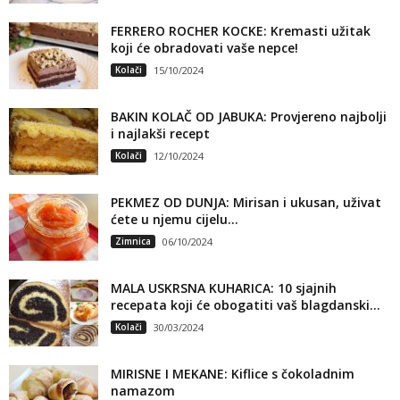
FERRERO ROCHER KOCKE: Kremasti užitak
koji će obradovati vaše nepce!
Kolači
15/10/2024
BAKIN KOLAČ OD JABUKA: Provjereno najbolji
i najlakši recept
Kolači
12/10/2024
PEKMEZ OD DUNJA: Mirisan i ukusan, uživat
ćete u njemu cijelu...
Zimnica
06/10/2024
MALA USKRSNA KUHARICA: 10 sjajnih
recepata koji će obogatiti vaš blagdanski...
Kolači
30/03/2024
MIRISNE I MEKANE: Kiflice s čokoladnim
namazom