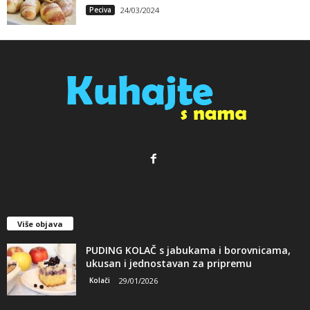
Peciva
24/03/2024
Više objava
PUDING KOLAČ s jabukama i borovnicama,
ukusan i jednostavan za pripremu
Kolači
29/01/2026