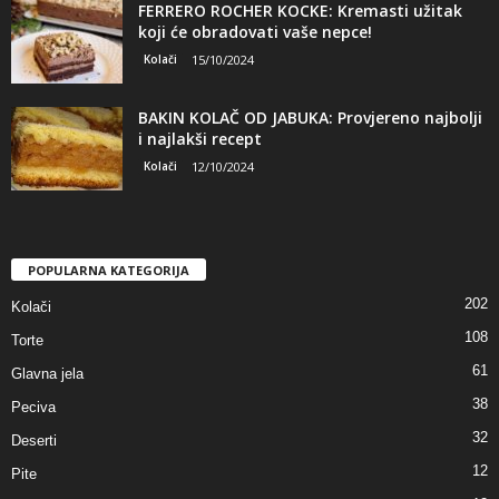
FERRERO ROCHER KOCKE: Kremasti užitak
koji će obradovati vaše nepce!
Kolači
15/10/2024
BAKIN KOLAČ OD JABUKA: Provjereno najbolji
i najlakši recept
Kolači
12/10/2024
POPULARNA KATEGORIJA
202
Kolači
108
Torte
61
Glavna jela
38
Peciva
32
Deserti
12
Pite