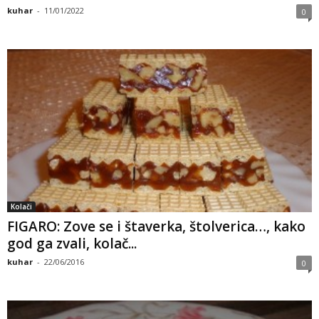
kuhar
-
11/01/2022
0
a
m
a
Kolači
FIGARO: Zove se i štaverka, štolverica…, kako
god ga zvali, kolač...
kuhar
-
22/06/2016
0