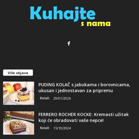
Više objava
PUDING KOLAČ s jabukama i borovnicama,
ukusan i jednostavan za pripremu
Kolači
29/01/2026
FERRERO ROCHER KOCKE: Kremasti užitak
koji će obradovati vaše nepce!
Kolači
15/10/2024