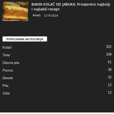
BAKIN KOLAČ OD JABUKA: Provjereno najbolji
i najlakši recept
Kolači
12/10/2024
POPULARNA KATEGORIJA
202
Kolači
108
Torte
61
Glavna jela
38
Peciva
32
Deserti
12
Pite
12
Juhe