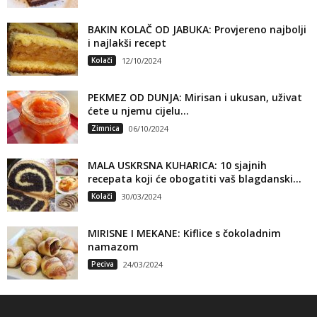
BAKIN KOLAČ OD JABUKA: Provjereno najbolji
i najlakši recept
Kolači
12/10/2024
PEKMEZ OD DUNJA: Mirisan i ukusan, uživat
ćete u njemu cijelu...
Zimnica
06/10/2024
MALA USKRSNA KUHARICA: 10 sjajnih
recepata koji će obogatiti vaš blagdanski...
Kolači
30/03/2024
MIRISNE I MEKANE: Kiflice s čokoladnim
namazom
Peciva
24/03/2024