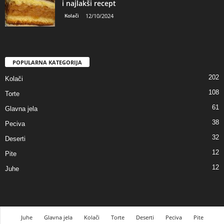
i najlakši recept
Kolači
12/10/2024
POPULARNA KATEGORIJA
202
Kolači
108
Torte
61
Glavna jela
38
Peciva
32
Deserti
12
Pite
12
Juhe
Juhe
Glavna jela
Kolači
Torte
Deserti
Peciva
Pite