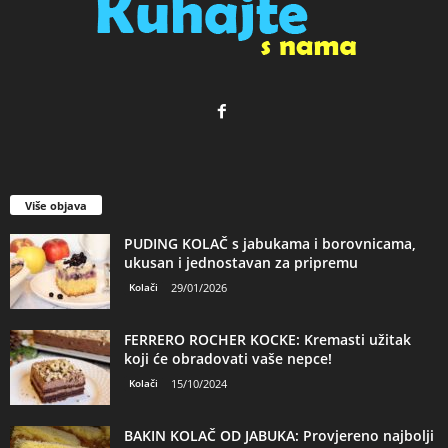
Više objava
PUDING KOLAČ s jabukama i borovnicama,
ukusan i jednostavan za pripremu
Kolači
29/01/2026
FERRERO ROCHER KOCKE: Kremasti užitak
koji će obradovati vaše nepce!
Kolači
15/10/2024
BAKIN KOLAČ OD JABUKA: Provjereno najbolji