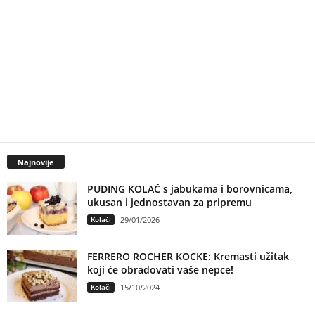
Najnovije
PUDING KOLAČ s jabukama i borovnicama,
ukusan i jednostavan za pripremu
Kolači
29/01/2026
FERRERO ROCHER KOCKE: Kremasti užitak
koji će obradovati vaše nepce!
Kolači
15/10/2024