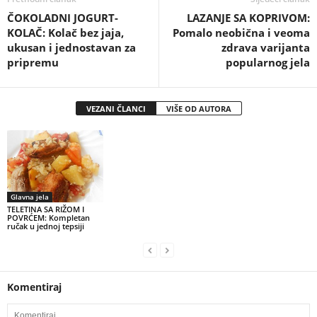
ČOKOLADNI JOGURT-
LAZANJE SA KOPRIVOM:
KOLAČ: Kolač bez jaja,
Pomalo neobična i veoma
ukusan i jednostavan za
zdrava varijanta
pripremu
popularnog jela
VEZANI ČLANCI
VIŠE OD AUTORA
Glavna jela
TELETINA SA RIŽOM I
POVRĆEM: Kompletan
ručak u jednoj tepsiji
Komentiraj