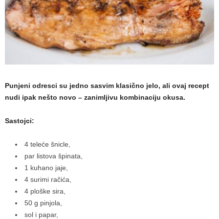
a
m
a
Punjeni odresci su jedno sasvim klasično jelo, ali ovaj recept
nudi ipak nešto novo – zanimljivu kombinaciju okusa.
Sastojci:
4 teleće šnicle,
par listova špinata,
1 kuhano jaje,
4 surimi račića,
4 ploške sira,
50 g pinjola,
sol i papar,