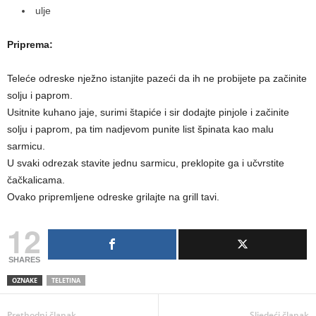
ulje
Priprema:
Teleće odreske nježno istanjite pazeći da ih ne probijete pa začinite
solju i paprom.
Usitnite kuhano jaje, surimi štapiće i sir dodajte pinjole i začinite
solju i paprom, pa tim nadjevom punite list špinata kao malu
sarmicu.
U svaki odrezak stavite jednu sarmicu, preklopite ga i učvrstite
čačkalicama.
Ovako pripremljene odreske grilajte na grill tavi.
12
SHARES
OZNAKE
TELETINA
Prethodni članak
Sljedeći članak