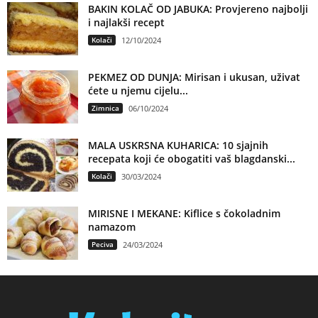
BAKIN KOLAČ OD JABUKA: Provjereno najbolji
i najlakši recept
Kolači
12/10/2024
PEKMEZ OD DUNJA: Mirisan i ukusan, uživat
ćete u njemu cijelu...
Zimnica
06/10/2024
MALA USKRSNA KUHARICA: 10 sjajnih
recepata koji će obogatiti vaš blagdanski...
Kolači
30/03/2024
MIRISNE I MEKANE: Kiflice s čokoladnim
namazom
Peciva
24/03/2024