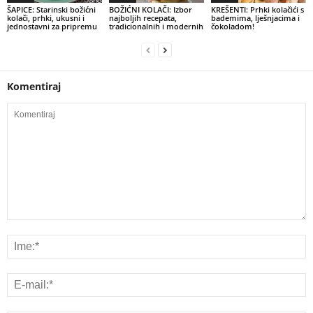
ŠAPICE: Starinski božićni
BOŽIĆNI KOLAČI: Izbor
KREŠENTI: Prhki kolačići s
kolači, prhki, ukusni i
najboljih recepata,
bademima, lješnjacima i
jednostavni za pripremu
tradicionalnih i modernih
čokoladom!
Komentiraj