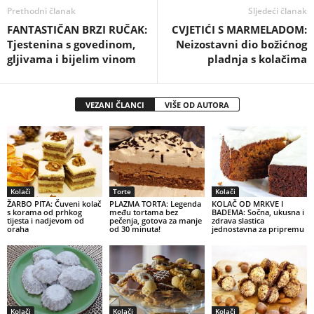
Prethodni članak
Sljedeći članak
FANTASTIČAN BRZI RUČAK:
CVJETIĆI S MARMELADOM:
Tjestenina s govedinom,
Neizostavni dio božićnog
gljivama i bijelim vinom
pladnja s kolačima
VEZANI ČLANCI
VIŠE OD AUTORA
Kolači
Torte
Kolači
ŽARBO PITA: Čuveni kolač
PLAZMA TORTA: Legenda
KOLAČ OD MRKVE I
s korama od prhkog
među tortama bez
BADEMA: Sočna, ukusna i
tijesta i nadjevom od
pečenja, gotova za manje
zdrava slastica
oraha
od 30 minuta!
jednostavna za pripremu
Kolači
Kolači
Kolači