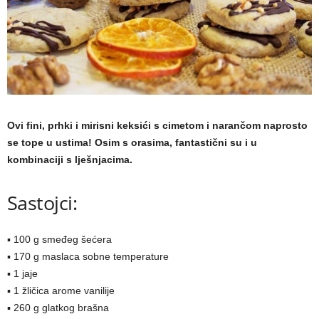
a
m
a
Ovi fini, prhki i mirisni keksići s cimetom i narančom naprosto
se tope u ustima! Osim s orasima, fantastični su i u
kombinaciji s lješnjacima.
Sastojci:
▪ 100 g smeđeg šećera
▪ 170 g maslaca sobne temperature
▪ 1 jaje
▪ 1 žličica arome vanilije
▪ 260 g glatkog brašna