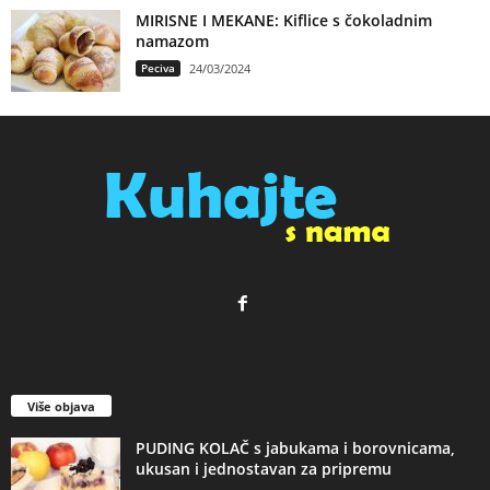
MIRISNE I MEKANE: Kiflice s čokoladnim
namazom
Peciva
24/03/2024
Više objava
PUDING KOLAČ s jabukama i borovnicama,
ukusan i jednostavan za pripremu