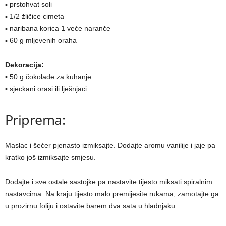
▪ prstohvat soli
▪ 1/2 žličice cimeta
▪ naribana korica 1 veće naranče
▪ 60 g mljevenih oraha
Dekoracija:
▪ 50 g čokolade za kuhanje
▪ sjeckani orasi ili lješnjaci
Priprema:
Maslac i šećer pjenasto izmiksajte. Dodajte aromu vanilije i jaje pa
kratko još izmiksajte smjesu.
Dodajte i sve ostale sastojke pa nastavite tijesto miksati spiralnim
nastavcima. Na kraju tijesto malo premijesite rukama, zamotajte ga
u prozirnu foliju i ostavite barem dva sata u hladnjaku.