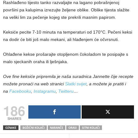
Rashlađeno tijesto tanko razvaljajte na lagano pobrašnjenoj
površini pa kalupima izrezujte željene oblike. Oblike tijesta slažite
na veliki lim za pečenje kojeg ste prekrili masnim papirom.
Keksiće pecite 7-10 minuta na temperaturi od 170°C. Pečeni keksi
na dodir će biti još malo mekani, ali hlađenjem će očvrsnuti.
Ohlađene kekse prošarajte otopljenom čokoladom te posipajte s
malo sjeckanih oraha ili lješnjaka.
Ove fine keksiće pripremila je naša suradnica Jannette čije recepte
možete pronaći na web stranici
Slatki svijet
, a možete je pratiti i
na
Facebooku
,
Instagramu
,
Twitteru
…
186
SHARES
OZNAKE
BOŽIĆNI KOLAČI
NARANČE
ORASI
SITNI KOLAČI