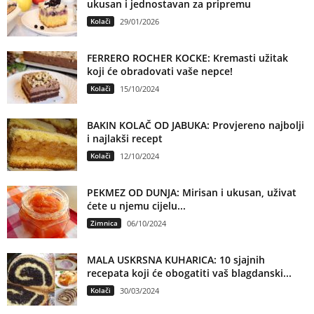
ukusan i jednostavan za pripremu
Kolači
29/01/2026
FERRERO ROCHER KOCKE: Kremasti užitak
koji će obradovati vaše nepce!
Kolači
15/10/2024
BAKIN KOLAČ OD JABUKA: Provjereno najbolji
i najlakši recept
Kolači
12/10/2024
PEKMEZ OD DUNJA: Mirisan i ukusan, uživat
ćete u njemu cijelu...
Zimnica
06/10/2024
MALA USKRSNA KUHARICA: 10 sjajnih
recepata koji će obogatiti vaš blagdanski...
Kolači
30/03/2024