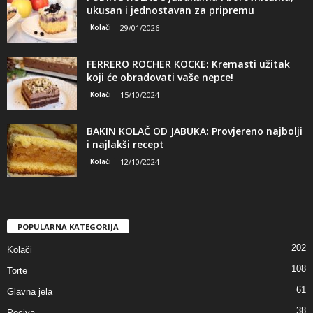
ukusan i jednostavan za pripremu
Kolači
29/01/2026
FERRERO ROCHER KOCKE: Kremasti užitak
koji će obradovati vaše nepce!
Kolači
15/10/2024
BAKIN KOLAČ OD JABUKA: Provjereno najbolji
i najlakši recept
Kolači
12/10/2024
POPULARNA KATEGORIJA
202
Kolači
108
Torte
61
Glavna jela
38
Peciva