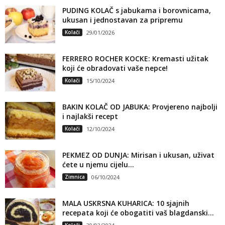
PUDING KOLAČ s jabukama i borovnicama,
ukusan i jednostavan za pripremu
Kolači
29/01/2026
FERRERO ROCHER KOCKE: Kremasti užitak
koji će obradovati vaše nepce!
Kolači
15/10/2024
BAKIN KOLAČ OD JABUKA: Provjereno najbolji
i najlakši recept
Kolači
12/10/2024
PEKMEZ OD DUNJA: Mirisan i ukusan, uživat
ćete u njemu cijelu...
Zimnica
06/10/2024
MALA USKRSNA KUHARICA: 10 sjajnih
recepata koji će obogatiti vaš blagdanski...
Kolači