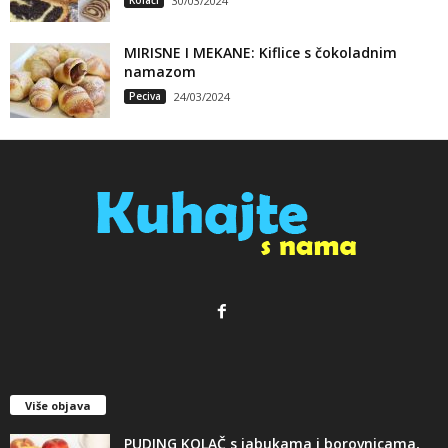
30/03/2024
MIRISNE I MEKANE: Kiflice s čokoladnim
namazom
Peciva
24/03/2024
Više objava
PUDING KOLAČ s jabukama i borovnicama,