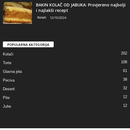
BAKIN KOLAČ OD JABUKA: Provjereno najbolji
i najlakši recept
Kolači
12/10/2024
POPULARNA KATEGORIJA
202
Kolači
108
Torte
61
Glavna jela
38
Peciva
32
Deserti
12
Pite
12
Juhe