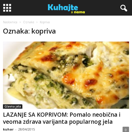
Naslovnica
Oznake
Kopriva
K
Oznaka: kopriva
u
h
a
j
t
e
Glavna jela
LAZANJE SA KOPRIVOM: Pomalo neobična i
s
veoma zdrava varijanta popularnog jela
n
kuhar
-
28/04/2015
0