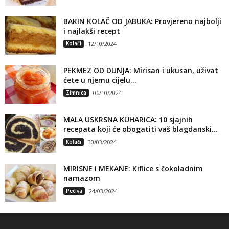
BAKIN KOLAČ OD JABUKA: Provjereno najbolji
i najlakši recept
Kolači
12/10/2024
PEKMEZ OD DUNJA: Mirisan i ukusan, uživat
ćete u njemu cijelu...
Zimnica
06/10/2024
MALA USKRSNA KUHARICA: 10 sjajnih
recepata koji će obogatiti vaš blagdanski...
Kolači
30/03/2024
MIRISNE I MEKANE: Kiflice s čokoladnim
namazom
Peciva
24/03/2024