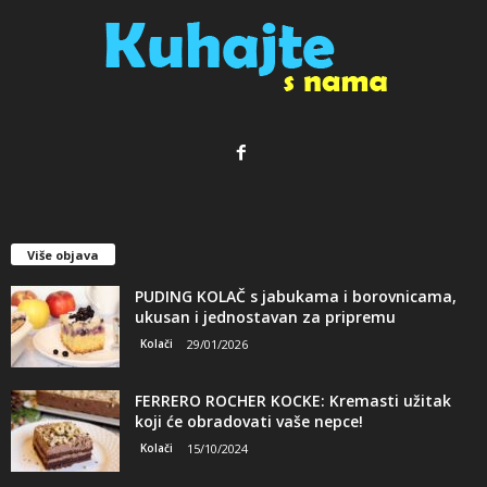
Više objava
PUDING KOLAČ s jabukama i borovnicama,
ukusan i jednostavan za pripremu
Kolači
29/01/2026
FERRERO ROCHER KOCKE: Kremasti užitak
koji će obradovati vaše nepce!
Kolači
15/10/2024