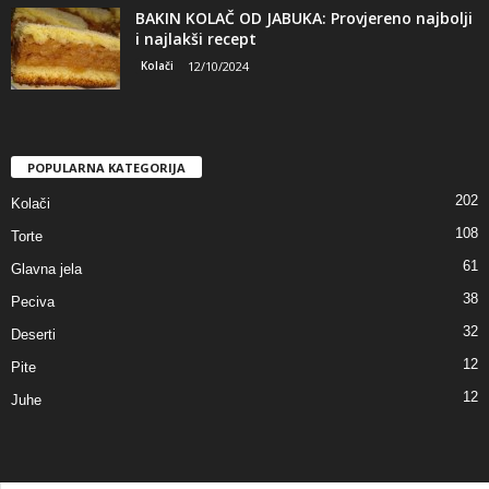
BAKIN KOLAČ OD JABUKA: Provjereno najbolji
i najlakši recept
Kolači
12/10/2024
POPULARNA KATEGORIJA
202
Kolači
108
Torte
61
Glavna jela
38
Peciva
32
Deserti
12
Pite
12
Juhe