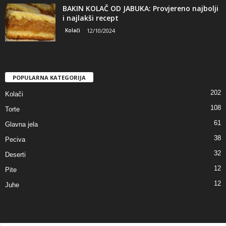
BAKIN KOLAČ OD JABUKA: Provjereno najbolji
i najlakši recept
Kolači
12/10/2024
POPULARNA KATEGORIJA
202
Kolači
108
Torte
61
Glavna jela
38
Peciva
32
Deserti
12
Pite
12
Juhe