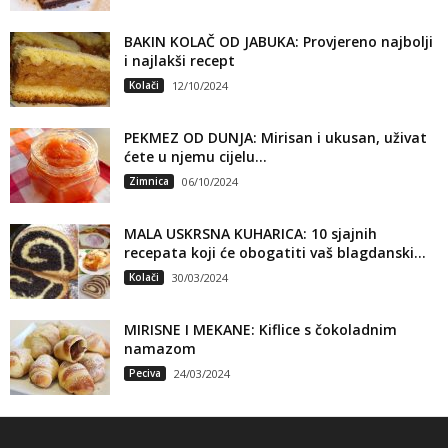
BAKIN KOLAČ OD JABUKA: Provjereno najbolji
i najlakši recept
Kolači
12/10/2024
PEKMEZ OD DUNJA: Mirisan i ukusan, uživat
ćete u njemu cijelu...
Zimnica
06/10/2024
MALA USKRSNA KUHARICA: 10 sjajnih
recepata koji će obogatiti vaš blagdanski...
Kolači
30/03/2024
MIRISNE I MEKANE: Kiflice s čokoladnim
namazom
Peciva
24/03/2024