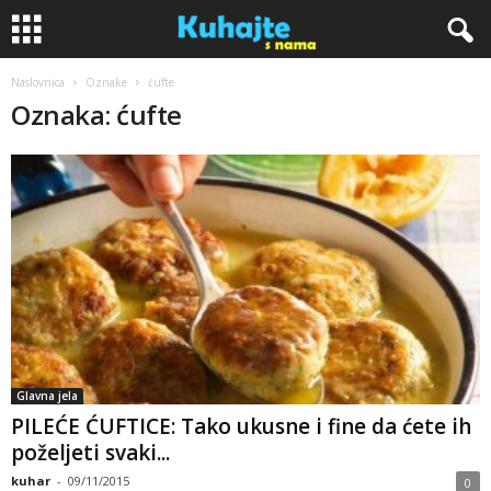
Naslovnica
Oznake
ćufte
K
Oznaka: ćufte
u
h
a
j
t
e
Glavna jela
PILEĆE ĆUFTICE: Tako ukusne i fine da ćete ih
s
poželjeti svaki...
n
kuhar
-
09/11/2015
0