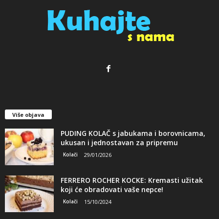
Više objava
PUDING KOLAČ s jabukama i borovnicama,
ukusan i jednostavan za pripremu
Kolači
29/01/2026
FERRERO ROCHER KOCKE: Kremasti užitak
koji će obradovati vaše nepce!
Kolači
15/10/2024