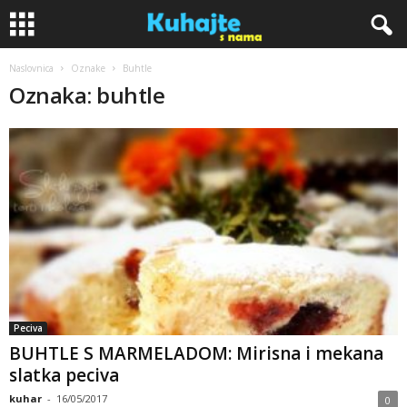
Naslovnica
Oznake
Buhtle
K
Oznaka: buhtle
u
h
a
j
t
e
Peciva
BUHTLE S MARMELADOM: Mirisna i mekana
s
slatka peciva
n
kuhar
-
16/05/2017
0