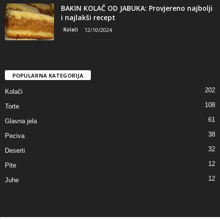
BAKIN KOLAČ OD JABUKA: Provjereno najbolji
i najlakši recept
Kolači
12/10/2024
POPULARNA KATEGORIJA
202
Kolači
108
Torte
61
Glavna jela
38
Peciva
32
Deserti
12
Pite
12
Juhe