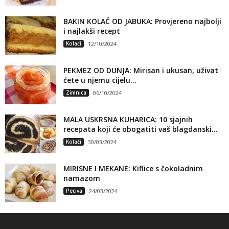
BAKIN KOLAČ OD JABUKA: Provjereno najbolji
i najlakši recept
Kolači
12/10/2024
PEKMEZ OD DUNJA: Mirisan i ukusan, uživat
ćete u njemu cijelu...
Zimnica
06/10/2024
MALA USKRSNA KUHARICA: 10 sjajnih
recepata koji će obogatiti vaš blagdanski...
Kolači
30/03/2024
MIRISNE I MEKANE: Kiflice s čokoladnim
namazom
Peciva
24/03/2024