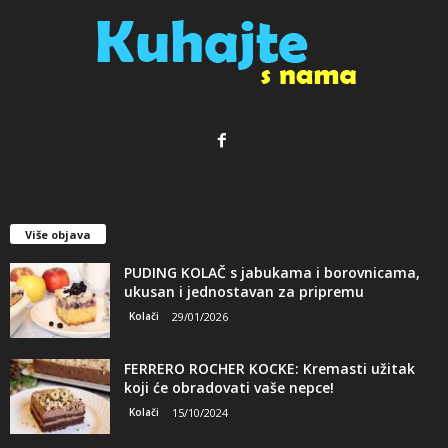
Više objava
PUDING KOLAČ s jabukama i borovnicama,
ukusan i jednostavan za pripremu
Kolači
29/01/2026
FERRERO ROCHER KOCKE: Kremasti užitak
koji će obradovati vaše nepce!
Kolači
15/10/2024